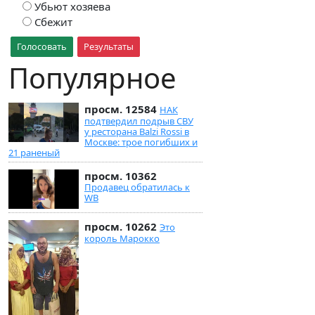
Убьют хозяева
Сбежит
Голосовать
Результаты
Популярное
просм. 12584
НАК
подтвердил подрыв СВУ
у ресторана Balzi Rossi в
Москве: трое погибших и
21 раненый
просм. 10362
Продавец обратилась к
WB
просм. 10262
Это
король Марокко