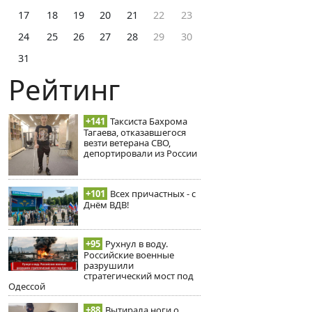
17
18
19
20
21
22
23
24
25
26
27
28
29
30
31
Рейтинг
+141
Таксиста Бахрома
Тагаева, отказавшегося
везти ветерана СВО,
депортировали из России
+101
Всех причастных - с
Днём ВДВ!
+95
Рухнул в воду.
Российские военные
разрушили
стратегический мост под
Одессой
+88
Вытирала ноги о