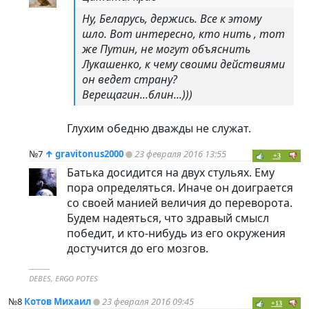
Ну, Беларусь, держись. Все к этому
шло. Вот интересно, кто нить , тот
же Путин, не могут объяснить
Лукашенко, к чему своими действиями
он ведет страну?
Верещагин...блин...)))
Глухим обедню дважды не служат.
№7
↑
gravitonus2000
23 февраля 2016 13:55
+3
Батька досидится на двух стульях. Ему
пора определяться. Иначе он доиграется
со своей манией величия до переворота.
Будем надеяться, что здравый смысл
победит, и кто-нибудь из его окружения
достучится до его мозгов.
----------
DEBES, ERGO POTES
№8
Котов Михаил
23 февраля 2016 09:45
+13