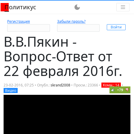
Политикус
dark_mode
Регистрация
Забыли пароль?
В.В.Пякин -
Вопрос-Ответ от
22 февраля 2016г.
23-02-2016, 07:25 • Опубл.:
skrand2008
• Просм.: 23366 •
Комм.: 14
•
+79
Видео