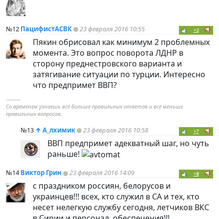
№12
ПацифистАСВК
23 февраля 2016 10:55
+2
Пякин обрисовал как минимум 2 проблемных
момента. Это вопрос поворота ЛДНР в
сторону преднестровского варианта и
затягивание ситуации по турции. Интересно
что предпримет ВВП?
----------
Со временем узнаешь всё больше правильных ответов и всё меньше
правильных вопросов.
№13
↑
А_лхимик
23 февраля 2016 10:58
+7
ВВП предпримет адекватный шаг, но чуть
раньше!
№14
Виктор Грин
23 февраля 2016 14:09
+8
с праздником россиян, белорусов и
украинцев!!! всех, кто служил в СА и тех, кто
несет нелегкую службу сегодня, летчиков ВКС
в Сирии и персонал, обеспечения!!!