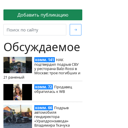
Добавить публикацию
→
Обсуждаемое
комм. 141
НАК
подтвердил подрыв СВУ
у ресторана Balzi Rossi в
Москве: трое погибших и
21 раненый
комм. 72
Продавец
обратилась к WB
комм. 66
Подрыв
автомобиля
гендиректора
«Уралдронзавода»
Владимира Ткачука