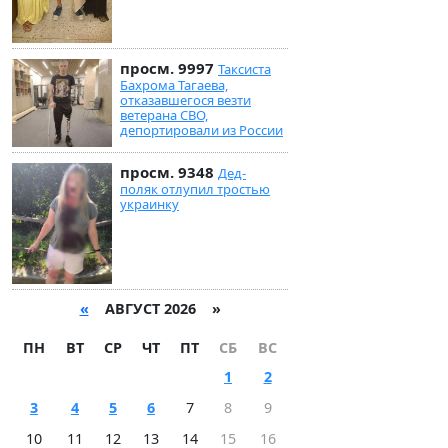
просм. 9997
Таксиста
Бахрома Тагаева,
отказавшегося везти
ветерана СВО,
депортировали из России
просм. 9348
Дед-
поляк отлупил тростью
украинку
«
АВГУСТ 2026 »
ПН
ВТ
СР
ЧТ
ПТ
СБ
ВС
1
2
3
4
5
6
7
8
9
10
11
12
13
14
15
16