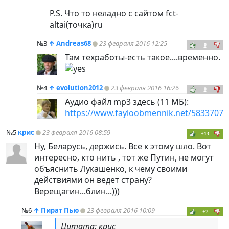
P.S. Что то неладно с сайтом fct-
altai(точка)ru
№3
↑
Andreas68
23 февраля 2016 12:25
0
Там техработы-есть такое....временно.
№4
↑
evolution2012
23 февраля 2016 16:26
0
Аудио файл mp3 здесь (11 МБ):
https://www.fayloobmennik.net/5833707
№5
крис
23 февраля 2016 08:59
+13
Ну, Беларусь, держись. Все к этому шло. Вот
интересно, кто нить , тот же Путин, не могут
объяснить Лукашенко, к чему своими
действиями он ведет страну?
Верещагин...блин...)))
№6
↑
Пират Пью
23 февраля 2016 10:09
+7
Цитата: крис