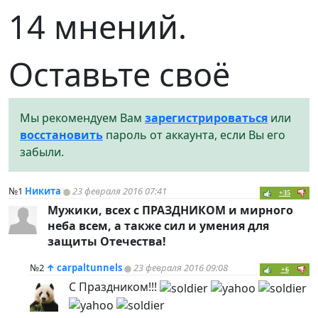
14 мнений.
Оставьте своё
Мы рекомендуем Вам
зарегистрироваться
или
восстановить
пароль от аккаунта, если Вы его
забыли.
№1
Никита
23 февраля 2016 07:41
+35
Мужики, всех с
ПРАЗДНИКОМ
и мирного
неба всем, а также сил и умения для
защиты Отечества!
№2
↑
carpaltunnels
23 февраля 2016 09:08
+6
С Праздником!!!