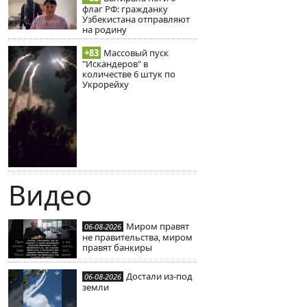
флаг РФ: гражданку
Узбекистана отправляют
на родину
+83
Массовый пуск
"Искандеров" в
количестве 6 штук по
Укрорейху
Видео
Миром правят
06-08-2026
не правительства, миром
правят банкиры
Достали из-под
06-08-2026
земли