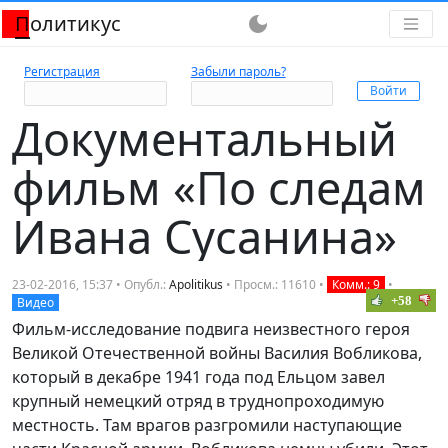
Политикус
dark_mode
Регистрация
Забыли пароль?
Документальный
фильм «По следам
Ивана Сусанина»
23-02-2016, 15:37 • Опубл.:
Apolitikus
• Просм.: 11610 •
Комм.: 9
•
+58
Видео
Фильм-исследование подвига неизвестного героя
Великой Отечественной войны Василия Вобликова,
который в декабре 1941 года под Ельцом завел
крупный немецкий отряд в труднопроходимую
местность. Там врагов разгромили наступающие