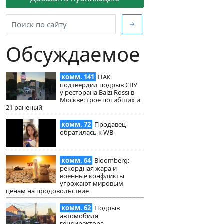
→
Обсуждаемое
комм. 141
НАК
подтвердил подрыв СВУ
у ресторана Balzi Rossi в
Москве: трое погибших и
21 раненый
комм. 72
Продавец
обратилась к WB
комм. 64
Bloomberg:
рекордная жара и
военные конфликты
угрожают мировым
ценам на продовольствие
комм. 62
Подрыв
автомобиля
гендиректора