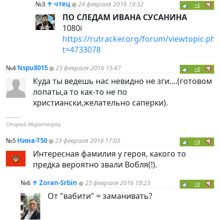
№3
↑
чтец
24 февраля 2016 19:32
+1
ПО СЛЕДАМ ИВАНА СУСАНИНA
1080i
https://rutracker.org/forum/viewtopic.ph
t=4733078
№4
Nspu8015
23 февраля 2016 15:47
+2
Куда ты ведешь нас невидно не зги....(готовом
лопаты,а то как-то не по
христиански,желательно саперки).
----------
Старый Миротворец
№5
Нина-Т50
23 февраля 2016 17:05
+3
Интересная фамилия у героя, какого то
предка вероятно звали Вобля(!).
№6
↑
Zoran-Srbin
23 февраля 2016 18:23
+1
От "вабити" = заманивать?