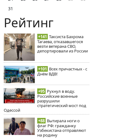
31
Рейтинг
+141
Таксиста Бахрома
Тагаева, отказавшегося
везти ветерана СВО,
депортировали из России
+101
Всех причастных - с
Днём ВДВ!
+95
Рухнул в воду.
Российские военные
разрушили
стратегический мост под
Одессой
+88
Вытирала ноги о
флаг РФ: гражданку
Узбекистана отправляют
на родину