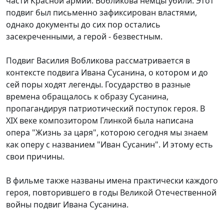
части Красной армии. Вобликова немцы убили. Этот
подвиг был письменно зафиксирован властями,
однако документы до сих пор остались
засекреченными, а герой - безвестным.
Подвиг Василия Вобликова рассматривается в
контексте подвига Ивана Сусанина, о котором и до
сей поры ходят легенды. Государство в разные
времена обращалось к образу Сусанина,
пропагандируя патриотический поступок героя. В
XIX веке композитором Глинкой была написана
опера "Жизнь за царя", которою сегодня мы знаем
как оперу с названием "Иван Сусанин". И этому есть
свои причины.
В фильме также названы имена практически каждого
героя, повторившего в годы Великой Отечественной
войны подвиг Ивана Сусанина.