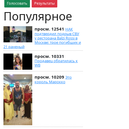
Голосовать
Результаты
Популярное
просм. 12541
НАК
подтвердил подрыв СВУ
у ресторана Balzi Rossi в
Москве: трое погибших и
21 раненый
просм. 10331
Продавец обратилась к
WB
просм. 10209
Это
король Марокко