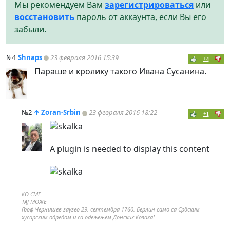
Мы рекомендуем Вам
зарегистрироваться
или
восстановить
пароль от аккаунта, если Вы его
забыли.
№1
Shnaps
23 февраля 2016 15:39
+4
Параше и кролику такого Ивана Сусанина.
№2
↑
Zoran-Srbin
23 февраля 2016 18:22
+1
A plugin is needed to display this content
----------
КО СМЕ
ТАЈ МОЖЕ
Гроф Чернишев заузео 29. септембра 1760. Берлин само са Србским
хусарским одредом и са одељењем Донских Козака!