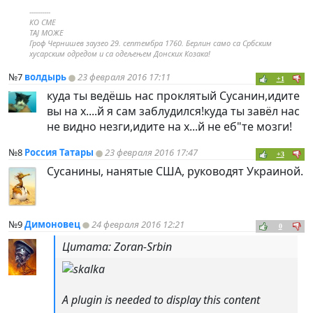
----------
КО СМЕ
ТАЈ МОЖЕ
Гроф Чернишев заузео 29. септембра 1760. Берлин само са Србским
хусарским одредом и са одељењем Донских Козака!
№7
волдырь
23 февраля 2016 17:11
+1
куда ты ведёшь нас проклятый Сусанин,идите
вы на х....й я сам заблудился!куда ты завёл нас
не видно незги,идите на х...й не еб"те мозги!
№8
Россия Татары
23 февраля 2016 17:47
+3
Сусанины, нанятые США, руководят Украиной.
№9
Димоновец
24 февраля 2016 12:21
0
Цитата: Zoran-Srbin
A plugin is needed to display this content