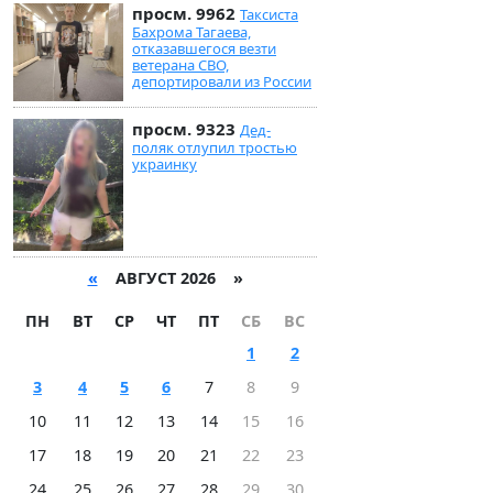
просм. 9962
Таксиста
Бахрома Тагаева,
отказавшегося везти
ветерана СВО,
депортировали из России
просм. 9323
Дед-
поляк отлупил тростью
украинку
«
АВГУСТ 2026 »
ПН
ВТ
СР
ЧТ
ПТ
СБ
ВС
1
2
3
4
5
6
7
8
9
10
11
12
13
14
15
16
17
18
19
20
21
22
23
24
25
26
27
28
29
30