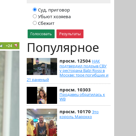
Суд, приговор
Убьют хозяева
Сбежит
Голосовать
Результаты
Популярное
+24
просм. 12504
НАК
подтвердил подрыв СВУ
у ресторана Balzi Rossi в
Москве: трое погибших и
21 раненый
просм. 10303
Продавец обратилась к
WB
просм. 10170
Это
король Марокко