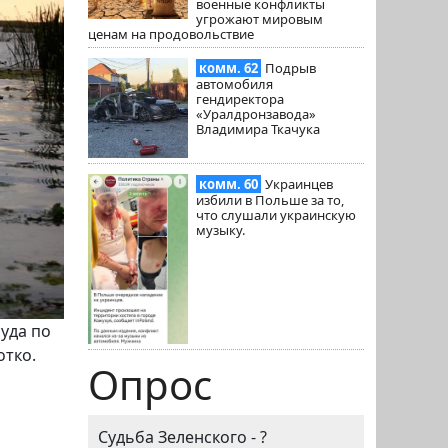
военные конфликты
угрожают мировым
ценам на продовольствие
комм. 62
Подрыв
автомобиля
гендиректора
«Уралдронзавода»
Владимира Ткачука
комм. 60
Украинцев
избили в Польше за то,
что слушали украинскую
музыку.
суда по
отко.
Опрос
Судьба Зеленского - ?