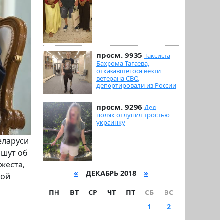
просм. 9935
Таксиста
Бахрома Тагаева,
отказавшегося везти
ветерана СВО,
депортировали из России
просм. 9296
Дед-
поляк отлупил тростью
украинку
еларуси
ишут об
жеста,
«
ДЕКАБРЬ 2018
»
кой
ПН
ВТ
СР
ЧТ
ПТ
СБ
ВС
1
2