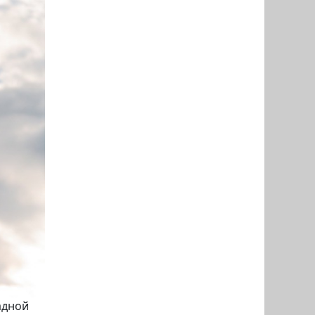
адной