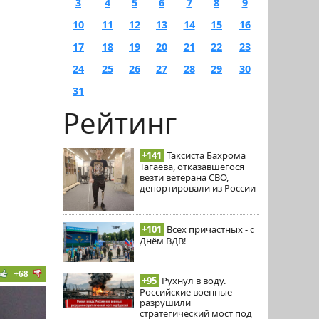
3
4
5
6
7
8
9
10
11
12
13
14
15
16
17
18
19
20
21
22
23
24
25
26
27
28
29
30
31
Рейтинг
+141
Таксиста Бахрома
Тагаева, отказавшегося
везти ветерана СВО,
депортировали из России
+101
Всех причастных - с
Днём ВДВ!
+68
+95
Рухнул в воду.
Российские военные
разрушили
стратегический мост под