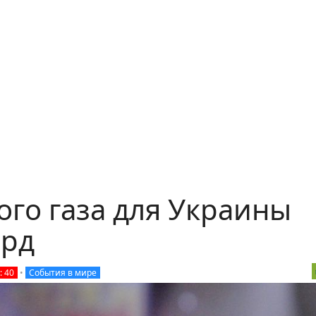
ого газа для Украины
орд
: 40
•
События в мире