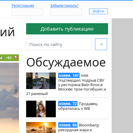
Регистрация
Забыли пароль?
кий
Добавить публикацию
→
Обсуждаемое
+81
комм. 141
НАК
подтвердил подрыв СВУ
у ресторана Balzi Rossi в
Москве: трое погибших и
21 раненый
комм. 72
Продавец
обратилась к WB
комм. 64
Bloomberg:
рекордная жара и