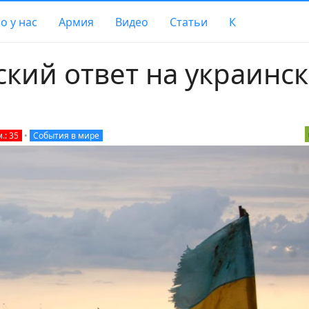
о у нас
Армия
Видео
Статьи
К
ский ответ на украинс
.: 35
•
События в мире