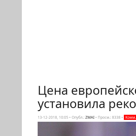
Цена европейск
установила рек
13-12-2018, 10:05 • Опубл.:
ZMAI
•
Просм.: 8338
•
Комм.