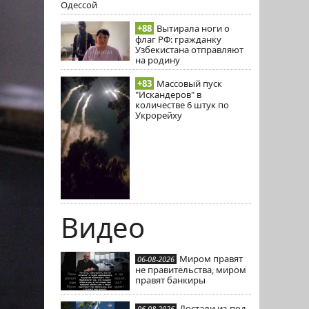
Одессой
+88
Вытирала ноги о
флаг РФ: гражданку
Узбекистана отправляют
на родину
+83
Массовый пуск
"Искандеров" в
количестве 6 штук по
Укрорейху
Видео
Миром правят
06-08-2026
не правительства, миром
правят банкиры
Достали из-под
06-08-2026