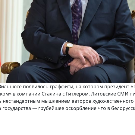
 В Вильнюсе появилось граффити, на котором президент Б
ком» в компании Сталина с Гитлером. Литовские СМИ п
ь нестандартным мышлением авторов художественного 
о государства — грубейшее оскорбление что в белорусс