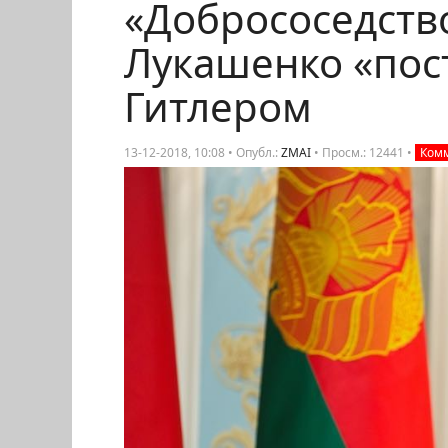
«Добрососедство
Лукашенко «пос
Гитлером
13-12-2018, 10:08 • Опубл.:
ZMAI
•
Просм.: 12441
•
Комм