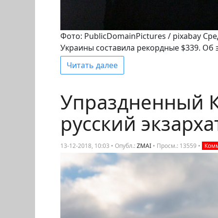
Фото: PublicDomainPictures / pixabay С
Украины составила рекордные $339. Об
Читать далее
Упраздненный 
русский экзарха
13-12-2018, 10:03 • Опубл.:
ZMAI
•
Просм.: 13559
•
Комм