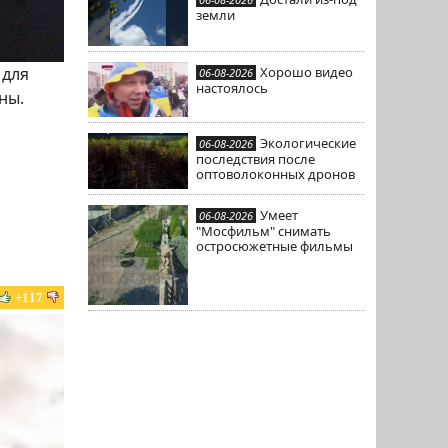
земли
Хорошо видео
 для
06-08-2026
настоялось
ны.
Экологические
06-08-2026
последствия после
оптоволоконных дронов
Умеет
06-08-2026
"Мосфильм" снимать
остросюжетные фильмы
+117