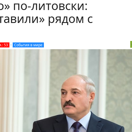
» по-литовски:
тавили» рядом с
.: 53
•
События в мире