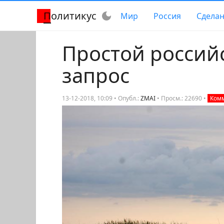
Политикус
dark_mode
Мир
Россия
Сделан
Простой россий
запрос
13-12-2018, 10:09 • Опубл.:
ZMAI
•
Просм.: 22690
•
Комм