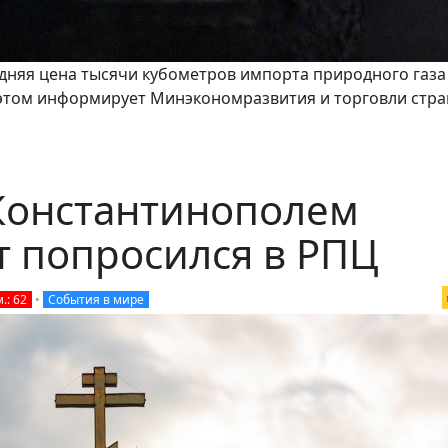
редняя цена тысячи кубометров импорта природного газа
 этом информирует Минэкономразвития и торговли стра
Константинополем
т попросился в РПЦ
.: 62
•
События в мире