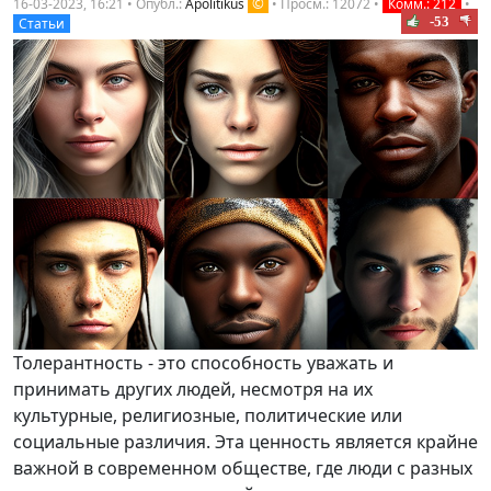
©
16-03-2023, 16:21 • Опубл.:
Apolitikus
•
Просм.: 12072
•
Комм.: 212
•
-53
Статьи
Толерантность - это способность уважать и
принимать других людей, несмотря на их
культурные, религиозные, политические или
социальные различия. Эта ценность является крайне
важной в современном обществе, где люди с разных