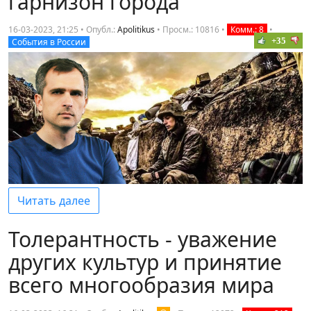
гарнизон города
16-03-2023, 21:25 • Опубл.:
Apolitikus
•
Просм.: 10816
•
Комм.: 8
•
+35
События в России
Читать далее
Толерантность - уважение
других культур и принятие
всего многообразия мира