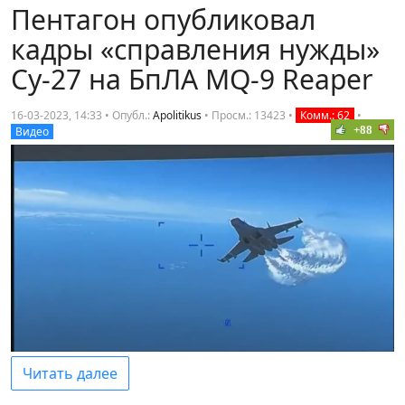
Пентагон опубликовал
кадры «справления нужды»
Су-27 на БпЛА MQ-9 Reaper
16-03-2023, 14:33 • Опубл.:
Apolitikus
•
Просм.: 13423
•
Комм.: 62
•
+88
Видео
Читать далее