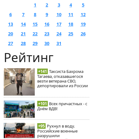
1
2
3
4
5
6
7
8
9
10
11
12
13
14
15
16
17
18
19
20
21
22
23
24
25
26
27
28
29
30
31
Рейтинг
+141
Таксиста Бахрома
Тагаева, отказавшегося
везти ветерана СВО,
депортировали из России
+101
Всех причастных - с
Днём ВДВ!
+95
Рухнул в воду.
Российские военные
разрушили