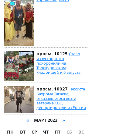
просм. 10125
Стало
известно, кого
похоронили на
Троекуровском
кладбище 5 и 6 августа
просм. 10027
Таксиста
Бахрома Тагаева,
отказавшегося везти
ветерана СВО,
депортировали из России
«
МАРТ 2023
»
ПН
ВТ
СР
ЧТ
ПТ
СБ
ВС