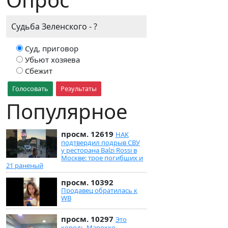
Судьба Зеленского - ?
Суд, приговор
Убьют хозяева
Сбежит
Голосовать
Результаты
Популярное
просм. 12619
НАК
подтвердил подрыв СВУ
у ресторана Balzi Rossi в
Москве: трое погибших и
21 раненый
просм. 10392
Продавец обратилась к
WB
просм. 10297
Это
король Марокко