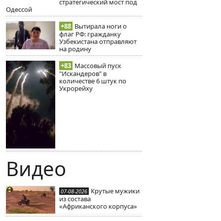
стратегический мост под
Одессой
+88
Вытирала ноги о
флаг РФ: гражданку
Узбекистана отправляют
на родину
+83
Массовый пуск
"Искандеров" в
количестве 6 штук по
Укрорейху
Видео
Крутые мужики
07-08-2026
из состава
«Африканского корпуса»