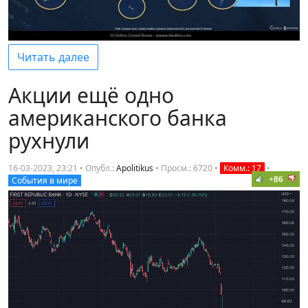
Читать далее
Акции ещё одно
американского банка
рухнули
16-03-2023, 23:21 • Опубл.:
Apolitikus
•
Просм.: 6720
•
Комм.: 17
•
+86
События в мире