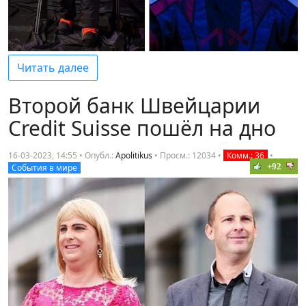
Читать далее
Второй банк Швейцарии
Credit Suisse пошёл на дно
16-03-2023, 14:55 • Опубл.:
Apolitikus
•
Просм.: 12034
•
Комм.: 36
•
+92
События в мире