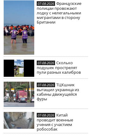
Французские
07-08-2026
полицаи провожают
лодку с нелегальными
мигрантами в сторону
Британии
Сколько
07-08-2026
подушек прострелят
пули разных калибров
ТЦКшник
07-08-2026
вытащил украинца из
кабины движущейся
фуры
Китай
07-08-2026
проводит военные
учения с участием
робособак