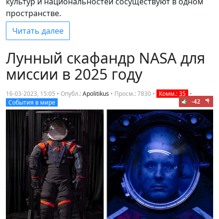
культур и национальностей сосуществуют в одном
пространстве.
Читать далее
Лунный скафандр NASA для
миссии в 2025 году
16-03-2023, 15:05 • Опубл.:
Apolitikus
•
Просм.: 7830
•
Комм.: 35
•
-42
События в мире