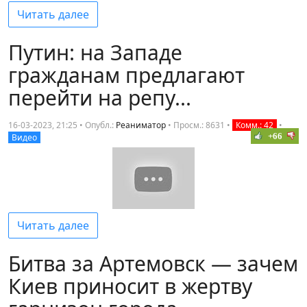
Читать далее
Путин: на Западе
гражданам предлагают
перейти на репу...
16-03-2023, 21:25 • Опубл.:
Реаниматор
•
Просм.: 8631
•
Комм.: 42
•
+66
Видео
Читать далее
Битва за Артемовск — зачем
Киев приносит в жертву