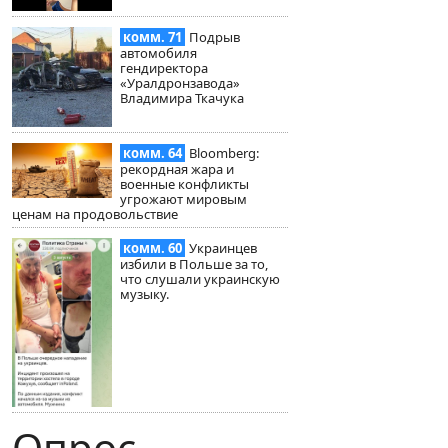
комм. 71
Подрыв
автомобиля
гендиректора
«Уралдронзавода»
Владимира Ткачука
комм. 64
Bloomberg:
рекордная жара и
военные конфликты
угрожают мировым
ценам на продовольствие
комм. 60
Украинцев
избили в Польше за то,
что слушали украинскую
музыку.
Опрос