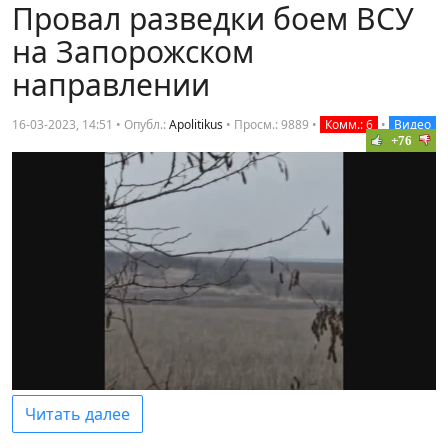
Провал разведки боем ВСУ
на Запорожском
направлении
16-03-2023, 14:51 • Опубл.:
Apolitikus
•
Просм.: 9889
•
Комм.: 6
•
Видео
+76
Читать далее