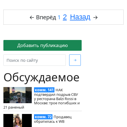
2
Назад
←
Вперёд
1
→
Добавить публикацию
→
Обсуждаемое
комм. 141
НАК
подтвердил подрыв СВУ
у ресторана Balzi Rossi в
Москве: трое погибших и
21 раненый
комм. 72
Продавец
обратилась к WB