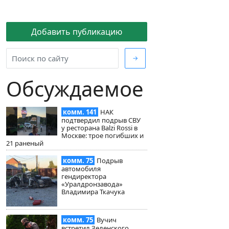
Добавить публикацию
→
Обсуждаемое
комм. 141
НАК
подтвердил подрыв СВУ
у ресторана Balzi Rossi в
Москве: трое погибших и
21 раненый
комм. 75
Подрыв
автомобиля
гендиректора
«Уралдронзавода»
Владимира Ткачука
комм. 75
Вучич
встретил Зеленского