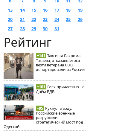
6
7
8
9
10
11
12
13
14
15
16
17
18
19
20
21
22
23
24
25
26
27
28
29
30
31
Рейтинг
+141
Таксиста Бахрома
Тагаева, отказавшегося
везти ветерана СВО,
депортировали из России
+101
Всех причастных - с
Днём ВДВ!
+95
Рухнул в воду.
Российские военные
разрушили
стратегический мост под
Одессой