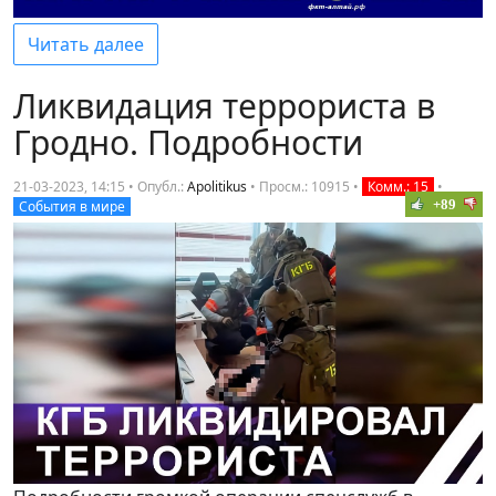
Читать далее
Ликвидация террориста в
Гродно. Подробности
21-03-2023, 14:15 • Опубл.:
Apolitikus
•
Просм.: 10915
•
Комм.: 15
•
+89
События в мире