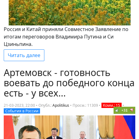
Россия и Китай приняли Совместное Заявление по
итогам переговоров Владимира Путина и Си
Цзиньпина.
Читать далее
Артемовск - готовность
воевать до победного конца
есть - у всех...
21-03-2023, 22:00 • Опубл.:
Apolitikus
•
Просм.: 11309
•
Комм.: 15
•
+31
События в России