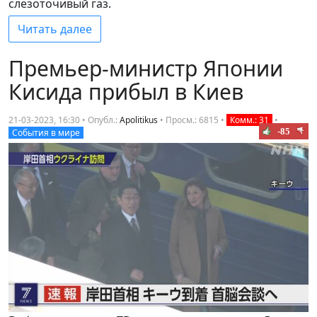
слезоточивый газ.
Читать далее
Премьер-министр Японии
Кисида прибыл в Киев
21-03-2023, 16:30 • Опубл.:
Apolitikus
•
Просм.: 6815
•
Комм.: 31
•
-85
События в мире