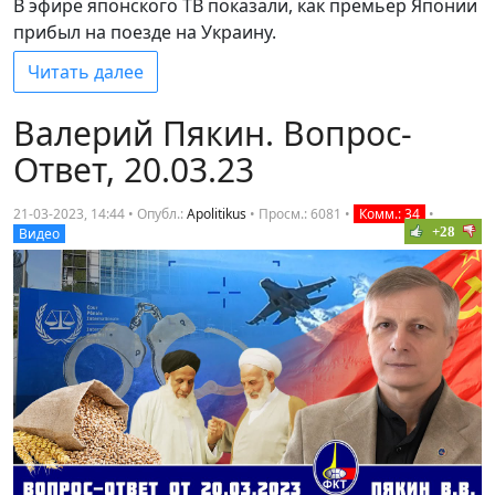
В эфире японского ТВ показали, как премьер Японии
прибыл на поезде на Украину.
Читать далее
Валерий Пякин. Вопрос-
Ответ, 20.03.23
21-03-2023, 14:44 • Опубл.:
Apolitikus
•
Просм.: 6081
•
Комм.: 34
•
+28
Видео