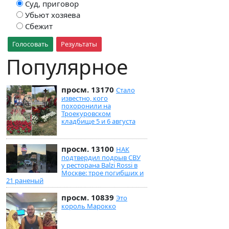
Суд, приговор
Убьют хозяева
Сбежит
Голосовать
Результаты
Популярное
просм. 13170
Стало
известно, кого
похоронили на
Троекуровском
кладбище 5 и 6 августа
просм. 13100
НАК
подтвердил подрыв СВУ
у ресторана Balzi Rossi в
Москве: трое погибших и
21 раненый
просм. 10839
Это
король Марокко