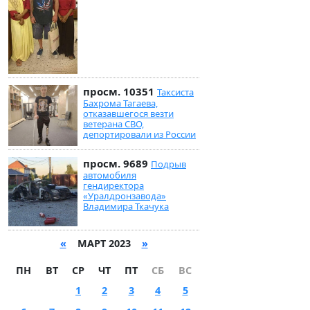
просм. 10351
Таксиста
Бахрома Тагаева,
отказавшегося везти
ветерана СВО,
депортировали из России
просм. 9689
Подрыв
автомобиля
гендиректора
«Уралдронзавода»
Владимира Ткачука
«
МАРТ 2023
»
ПН
ВТ
СР
ЧТ
ПТ
СБ
ВС
1
2
3
4
5