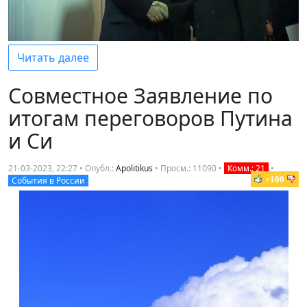
Читать далее
Совместное Заявление по
итогам переговоров Путина
и Си
21-03-2023, 22:27 • Опубл.:
Apolitikus
•
Просм.: 11090
•
Комм.: 21
•
+100
События в России