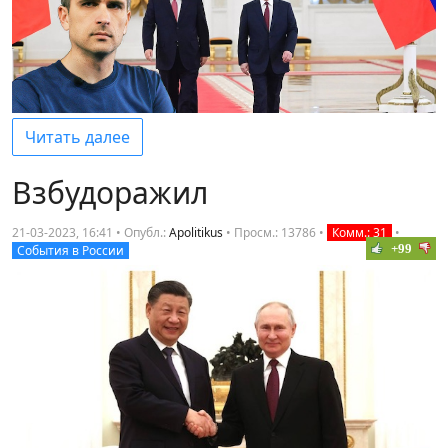
Читать далее
Взбудоражил
21-03-2023, 16:41 • Опубл.:
Apolitikus
•
Просм.: 13786
•
Комм.: 31
•
+99
События в России