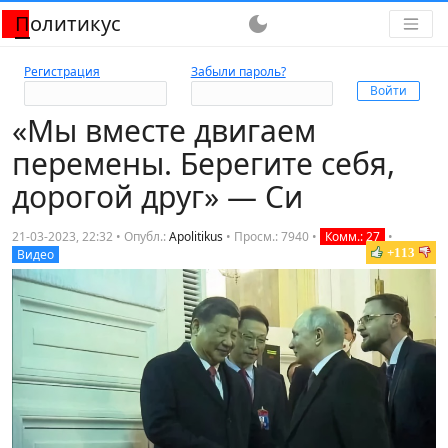
Политикус
dark_mode
Регистрация
Забыли пароль?
«Мы вместе двигаем
перемены. Берегите себя,
дорогой друг» — Си
21-03-2023, 22:32 • Опубл.:
Apolitikus
•
Просм.: 7940
•
Комм.: 27
•
+113
Видео