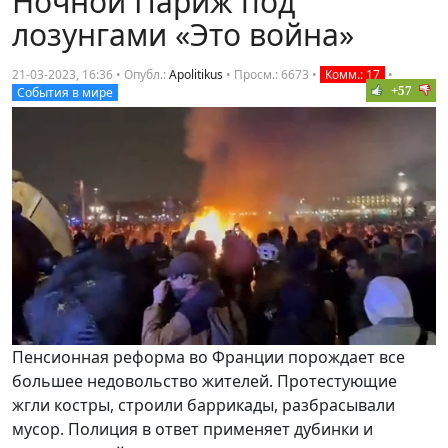
Ночной Париж под
лозунгами «Это война»
21-03-2023, 16:36 • Опубл.:
Apolitikus
•
Просм.: 6673
•
Комм.: 17
•
+57
События в мире
Пенсионная реформа во Франции порождает все
большее недовольство жителей. Протестующие
жгли костры, строили баррикады, разбрасывали
мусор. Полиция в ответ применяет дубинки и