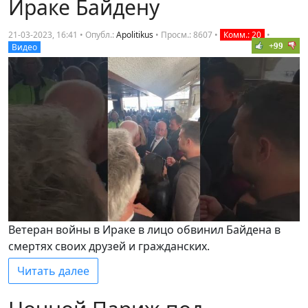
Ираке Байдену
21-03-2023, 16:41 • Опубл.:
Apolitikus
•
Просм.: 8607
•
Комм.: 20
•
+99
Видео
Ветеран войны в Ираке в лицо обвинил Байдена в
смертях своих друзей и гражданских.
Читать далее