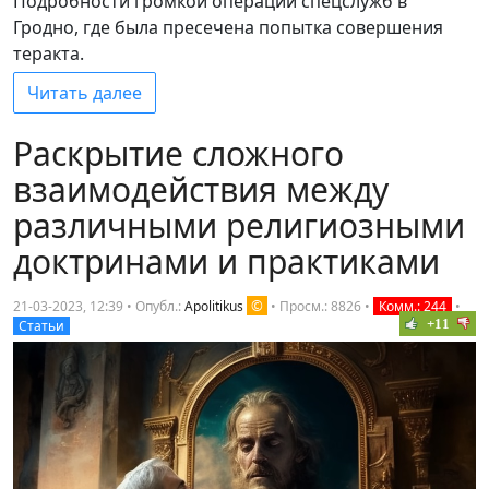
Подробности громкой операции спецслужб в
Гродно, где была пресечена попытка совершения
теракта.
Читать далее
Раскрытие сложного
взаимодействия между
различными религиозными
доктринами и практиками
©
21-03-2023, 12:39 • Опубл.:
Apolitikus
•
Просм.: 8826
•
Комм.: 244
•
+11
Статьи