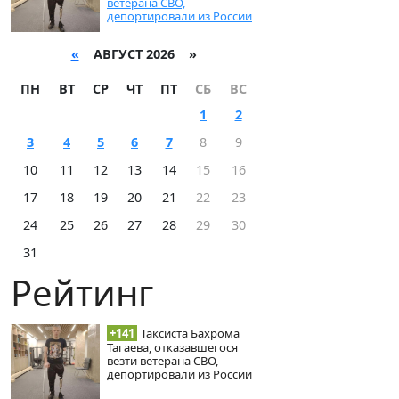
ветерана СВО,
депортировали из России
«
АВГУСТ 2026 »
ПН
ВТ
СР
ЧТ
ПТ
СБ
ВС
1
2
3
4
5
6
7
8
9
10
11
12
13
14
15
16
17
18
19
20
21
22
23
24
25
26
27
28
29
30
31
Рейтинг
+141
Таксиста Бахрома
Тагаева, отказавшегося
везти ветерана СВО,
депортировали из России