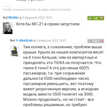
----------
Чтобы не каяться потом, не говори гадостей сейчас!
№3
Muller
9 февраля 2025 18:51
+6
Хотя бы МС-21 в серию запустили.
№4
↑
alexkras
9 февраля 2025 19:01
0
Там коллега, к сожалению, проблем выше
крыши. Крыло из наших композитов весит
на 6 тонн больше, чем из импортных и
преодолеть это ПОКА не получается. Что
такое 6 тонн? А это расчёные 60(!!!)
пассажиров, т.е. при сохранении
дальности 5500 необходимо число
пассажиров уменьшить, вот поэтому
ваяют укороченную версию, а исходная
модель вместо 5500 полетит на 3500.
Можно продолжать, но не стоит - все
проблемы решаемые, но требуют