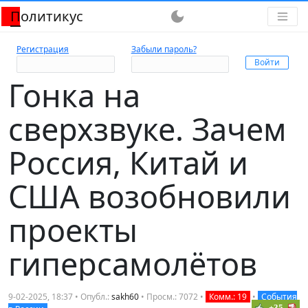
Политикус
dark_mode
Регистрация
Забыли пароль?
Гонка на
сверхзвуке. Зачем
Россия, Китай и
США возобновили
проекты
гиперсамолётов
9-02-2025, 18:37 • Опубл.:
sakh60
• Просм.: 7072 •
Комм.: 19
•
События
+35