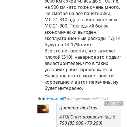
6000 Км сократилась до 5 100, т.е.
на 900 км - это тоже очень много.
Не смотря на все панегирики,
МС-21-310 однозначно хуже чем
МС-21-300. Последний более
экономически выгоден,
эксплуатационные расходы ПД-14
будут на 14-17% ниже.
Всё это не говорит, что самолёт
плохой (310), наверное это подвиг
авиастроителей, что в таких
условиях работ продолжается.
Наверное кто-то может внести
коррекцию и в этот перечень, ну
будет интересно.
№10
↑
vosem07
10 февраля 2025 22:41
0
Цитата: alexkras
ИТОГО вес возрос на (кг) 5
750 (85 000 - 79 250)