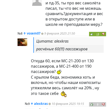
и пд-35, ты про вес самолёта
писал, ты что вес не можешь
сравнить?документация и вес
в открытом доступе или в
школе не преподавали меру.?
№8
↑
vosem07
9 февраля 2025 21:50
+3
Цитата: alexkras
расчёные 60(!!!) пассажиров
Откуда 60, если МС-21-200 от 130
пассажиров, а МС-21-400 от 190
пассажиров?
С крылом беда, экономика хоть и
вклочья, но чтобы наши композиты
утяжеляли весь самолёт на 20% , ну
это такое себе
№9
↑
alexkras
10 февраля 2025 19:15
0