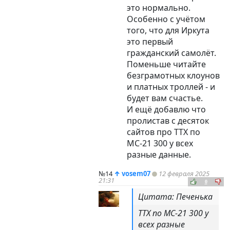
это нормально.
Особенно с учётом
того, что для Иркута
это первый
гражданский самолёт.
Поменьше читайте
безграмотных клоунов
и платных троллей - и
будет вам счастье.
И ещё добавлю что
пролистав с десяток
сайтов про ТТХ по
МС-21 300 у всех
разные данные.
№14
↑
vosem07
12 февраля 2025
21:31
0
Цитата: Печенька
ТТХ по МС-21 300 у
всех разные