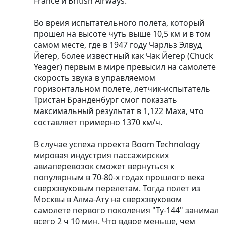
France и British Airways.
Во вреия испытательного полета, который
прошел на высоте чуть выше 10,5 км и в том
самом месте, где в 1947 году Чарльз Элвуд
Йегер, более известный как Чак Йегер (Chuck
Yeager) первым в мире превысил на самолете
скорость звука в управляемом
горизонтальном полете, летчик-испытатель
Тристан Бранденбург смог показать
максимальный результат в 1,122 Маха, что
составляет примерно 1370 км/ч.
В случае успеха проекта Boom Technology
мировая индустрия пассажирских
авиаперевозок сможет вернуться к
популярным в 70-80-х годах прошлого века
сверхзвуковым перелетам. Тогда полет из
Москвы в Алма-Ату на сверхзвуковом
самолете первого поколения "Ту-144" занимал
всего 2 ч 10 мин. Что вдвое меньше, чем