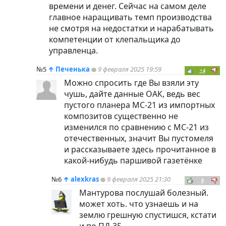
времени и денег. Сейчас на самом деле
главное наращивать темп производства
не смотря на недостатки и нарабатывать
компетенции от клепальщика до
управленца.
№5
↑
Печенька
9 февраля 2025 19:59
+4
Можно спросить где Вы взяли эту
чушь, дайте данные ОАК, ведь вес
пустого планера МС-21 из импортных
композитов существенно не
изменился по сравнению с МС-21 из
отечественных, значит Вы пустомеля
и рассказываете здесь прочитанное в
какой-нибудь паршивой газетёнке
№6
↑
alexkras
9 февраля 2025 21:30
0
Мантурова послушай болезный.
может хоть. что узнаешь и на
землю грешную спустишся, кстати
и по ПД-35