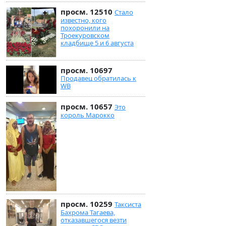
просм. 12510
Стало
известно, кого
похоронили на
Троекуровском
кладбище 5 и 6 августа
просм. 10697
Продавец обратилась к
WB
просм. 10657
Это
король Марокко
просм. 10259
Таксиста
Бахрома Тагаева,
отказавшегося везти