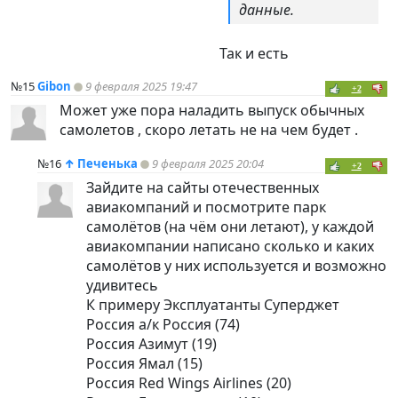
данные.
Так и есть
№15
Gibon
9 февраля 2025 19:47
+2
Может уже пора наладить выпуск обычных
самолетов , скоро летать не на чем будет .
№16
↑
Печенька
9 февраля 2025 20:04
+2
Зайдите на сайты отечественных
авиакомпаний и посмотрите парк
самолётов (на чём они летают), у каждой
авиакомпании написано сколько и каких
самолётов у них используется и возможно
удивитесь
К примеру Эксплуатанты Суперджет
Россия а/к Россия (74)
Россия Азимут (19)
Россия Ямал (15)
Россия Red Wings Airlines (20)