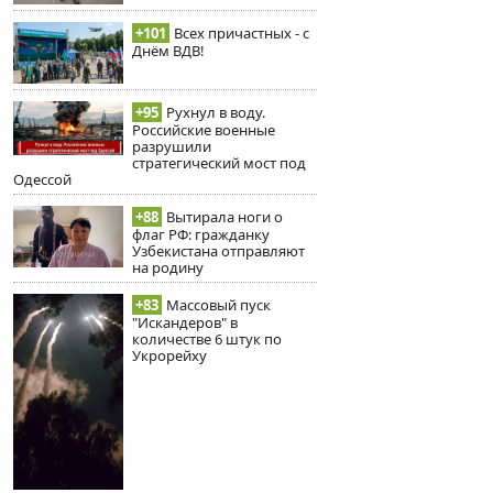
+101
Всех причастных - с
Днём ВДВ!
+95
Рухнул в воду.
Российские военные
разрушили
стратегический мост под
Одессой
+88
Вытирала ноги о
флаг РФ: гражданку
Узбекистана отправляют
на родину
+83
Массовый пуск
"Искандеров" в
количестве 6 штук по
Укрорейху