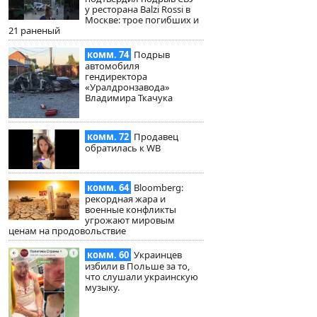
у ресторана Balzi Rossi в
Москве: трое погибших и
21 раненый
комм. 74
Подрыв
автомобиля
гендиректора
«Уралдронзавода»
Владимира Ткачука
комм. 72
Продавец
обратилась к WB
комм. 64
Bloomberg:
рекордная жара и
военные конфликты
угрожают мировым
ценам на продовольствие
комм. 60
Украинцев
избили в Польше за то,
что слушали украинскую
музыку.