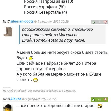
Россия Газпром авиа (10)
Россия Аэрофлот (50)
Россия Северсталь (4)
№17
siberian-boots
9 февраля 2025 20:29
0
пассажирского самолёта, способного
совершать рейс из Москвы во
Владивосток всего за пару часов.
А меня больше интересует скока билет стоить
будет
Если сейчас на айрбасе билет до Питера
сорокет стоит :facepalmа
А у кого бабла не меряно может она СУшке
сгонять
----------
Не плюй в собеседника, попробуй победить его в мыслях.
№18
Alekca
9 февраля 2025 20:56
+1
.. всё новое это хорошо забытое старое..