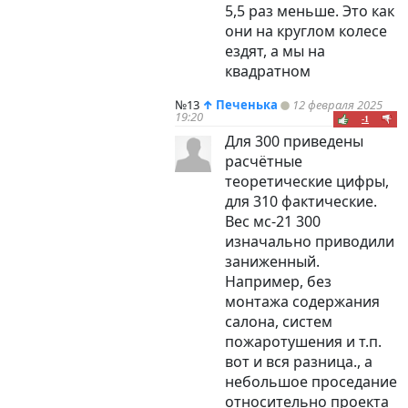
5,5 раз меньше. Это как
они на круглом колесе
ездят, а мы на
квадратном
№13
↑
Печенька
12 февраля 2025
19:20
-1
Для 300 приведены
расчётные
теоретические цифры,
для 310 фактические.
Вес мс-21 300
изначально приводили
заниженный.
Например, без
монтажа содержания
салона, систем
пожаротушения и т.п.
вот и вся разница., а
небольшое проседание
относительно проекта