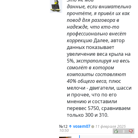
данные, если внимательно
прочтёте, я привёл их как
повод для разговора в
надежде, что кто-то
профессионально внесёт
коррекцию
Далее, автор
данных показывает
увеличение веса крыла на
5%,
экстраполируя на весь
самолёт в котором
композиты составляют
40% общего веса,
плюс
мелочи - двигатели, шасси
и прочее, что по его
мнению и составили
перевес 5750, сравниваем
только 300 и 310.
№12
↑
vosem07
11 февраля 2025
10:50
0