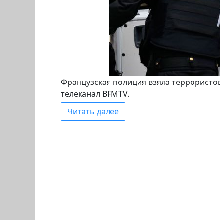
Французская полиция взяла террористов
телеканал BFMTV.
Читать далее