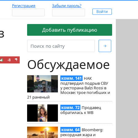
Регистрация
Забыли пароль?
з
Добавить публикацию
→
Обсуждаемое
-8
комм. 141
НАК
подтвердил подрыв СВУ
у ресторана Balzi Rossi в
Москве: трое погибших и
21 раненый
комм. 72
Продавец
обратилась к WB
комм. 64
Bloomberg:
рекордная жара и