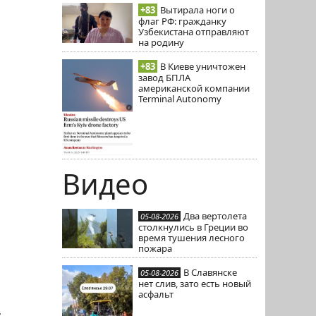
+83
Вытирала ноги о
флаг РФ: гражданку
Узбекистана отправляют
на родину
+83
В Киеве уничтожен
завод БПЛА
американской компании
Terminal Autonomy
Видео
Два вертолета
05-08-2026
столкнулись в Греции во
время тушения лесного
пожара
В Славянске
05-08-2026
нет слив, зато есть новый
асфальт