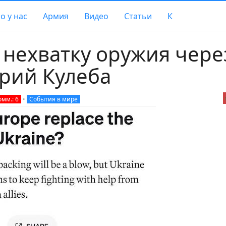
о у нас
Армия
Видео
Статьи
К
 нехватку оружия чере
рий Кулеба
омм.: 6
•
События в мире