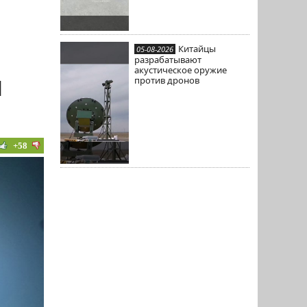
Китайцы
05-08-2026
разрабатывают
акустическое оружие
и
против дронов
+58