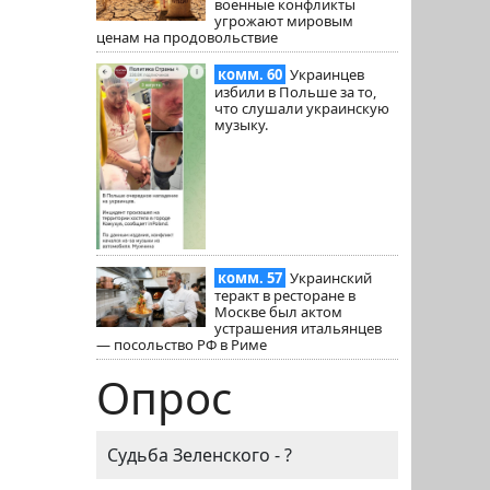
военные конфликты
угрожают мировым
ценам на продовольствие
комм. 60
Украинцев
избили в Польше за то,
что слушали украинскую
музыку.
комм. 57
Украинский
теракт в ресторане в
Москве был актом
устрашения итальянцев
— посольство РФ в Риме
Опрос
Судьба Зеленского - ?