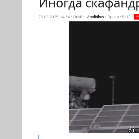
Иногда скафанд
25-02-2025, 14:54 • Опубл.:
Apolitikus
•
Просм.: 5110
•
К