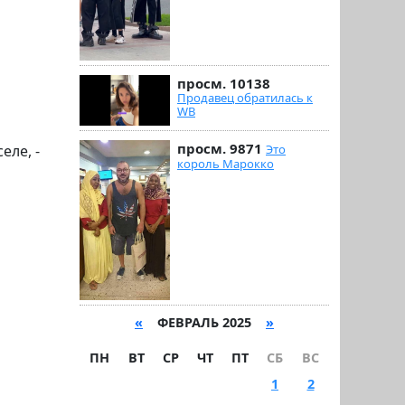
просм. 10138
Продавец обратилась к
WB
просм. 9871
Это
еле, -
король Марокко
«
ФЕВРАЛЬ 2025
»
ПН
ВТ
СР
ЧТ
ПТ
СБ
ВС
1
2