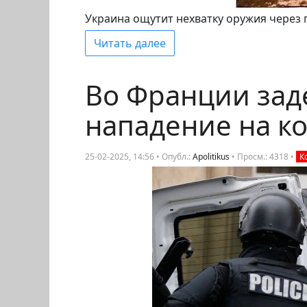
Украина ощутит нехватку оружия через
Читать далее
Во Франции зад
нападение на к
25-02-2025, 14:56 • Опубл.:
Apolitikus
•
Просм.: 4318
•
К