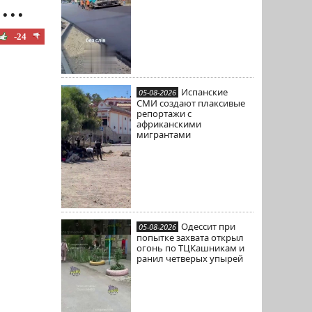
..
-24
Испанские
05-08-2026
СМИ создают плаксивые
репортажи с
африканскими
мигрантами
Одессит при
05-08-2026
попытке захвата открыл
огонь по ТЦКашникам и
ранил четверых упырей