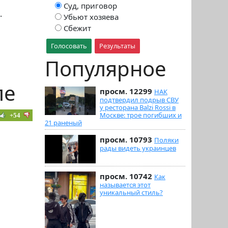
Суд, приговор
.
Убьют хозяева
Сбежит
Голосовать
Результаты
Популярное
ле
просм. 12299
НАК
подтвердил подрыв СВУ
у ресторана Balzi Rossi в
Москве: трое погибших и
+54
21 раненый
просм. 10793
Поляки
рады видеть украинцев
просм. 10742
Как
называется этот
уникальный стиль?