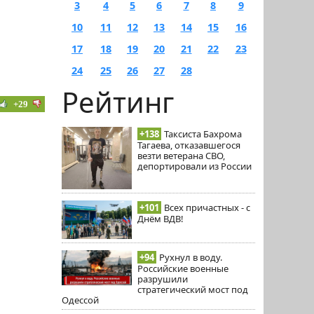
3
4
5
6
7
8
9
10
11
12
13
14
15
16
17
18
19
20
21
22
23
24
25
26
27
28
Рейтинг
+29
+138
Таксиста Бахрома
Тагаева, отказавшегося
везти ветерана СВО,
депортировали из России
+101
Всех причастных - с
Днём ВДВ!
+94
Рухнул в воду.
Российские военные
разрушили
стратегический мост под
Одессой