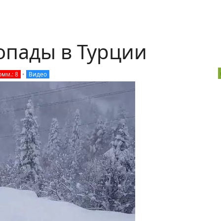
опады в Турции
омм.: 8
•
Видео