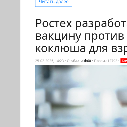
Читать далее
Ростех разрабо
вакцину против 
коклюша для вз
25-02-2025, 14:23 • Опубл.:
sakh60
•
Просм.: 12793
•
Ко