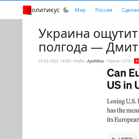
Политикус
dark_mode
Мир
Россия
Сделан
Украина ощутит
полгода — Дмит
25-02-2025, 14:58 • Опубл.:
Apolitikus
•
Просм.: 2276
•
К