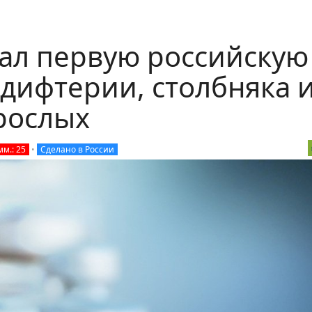
тал первую российскую
дифтерии, столбняка 
рослых
мм.: 25
•
Сделано в России