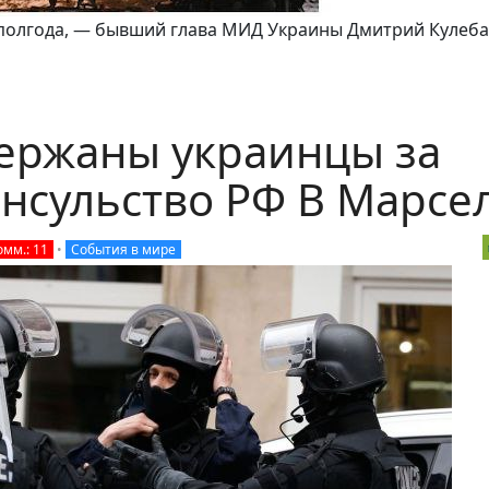
 полгода, — бывший глава МИД Украины Дмитрий Кулеба
ержаны украинцы за
онсульство РФ В Марсе
омм.: 11
•
События в мире