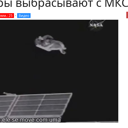
ры выбрасывают с МКС.
омм.: 25
•
Видео