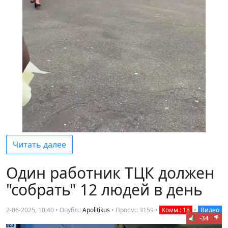
Читать далее
Один работник ТЦК должен
"собрать" 12 людей в день
2-06-2025, 10:40 • Опубл.:
Apolitikus
•
Просм.: 3159
•
Комм.: 18
•
Видео
-34