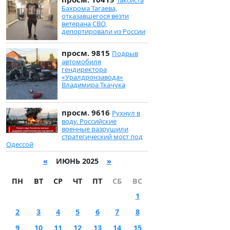
Таксиста
Бахрома Тагаева,
отказавшегося везти
ветерана СВО,
депортировали из России
просм. 9815
Подрыв
автомобиля
гендиректора
«Уралдронзавода»
Владимира Ткачука
просм. 9616
Рухнул в
воду. Российские
военные разрушили
стратегический мост под
Одессой
«
ИЮНЬ 2025
»
ПН
ВТ
СР
ЧТ
ПТ
СБ
ВС
1
2
3
4
5
6
7
8
9
10
11
12
13
14
15