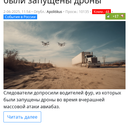
были запущены дроны
2-06-2025, 11:54 • Опубл.:
Apolitikus
•
Просм.: 10135
•
Комм.: 48
•
+17
События в России
Следователи допросили водителей фур, из которых
были запущены дроны во время вчерашней
массовой атаки авиабаз.
Читать далее