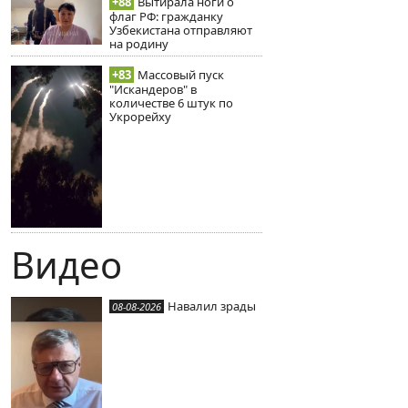
+88
Вытирала ноги о
флаг РФ: гражданку
Узбекистана отправляют
на родину
+83
Массовый пуск
"Искандеров" в
количестве 6 штук по
Укрорейху
Видео
Навалил зрады
08-08-2026