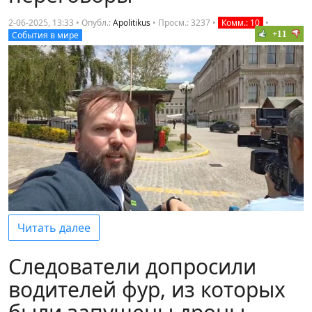
2-06-2025, 13:33 • Опубл.:
Apolitikus
•
Просм.: 3237
•
Комм.: 10
•
+11
События в мире
Читать далее
Следователи допросили
водителей фур, из которых