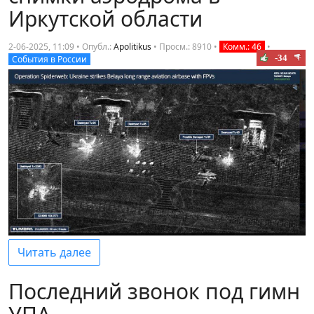
Иркутской области
2-06-2025, 11:09 • Опубл.:
Apolitikus
•
Просм.: 8910
•
Комм.: 46
•
-34
События в России
Читать далее
Последний звонок под гимн