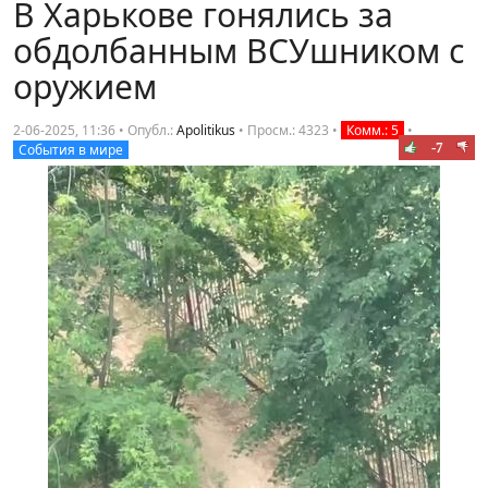
В Харькове гонялись за
обдолбанным ВСУшником с
оружием
2-06-2025, 11:36 • Опубл.:
Apolitikus
•
Просм.: 4323
•
Комм.: 5
•
-7
События в мире