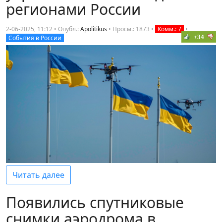
регионами России
2-06-2025, 11:12 • Опубл.:
Apolitikus
•
Просм.: 1873
•
Комм.: 7
•
+34
События в России
Читать далее
Появились спутниковые
снимки аэродрома в