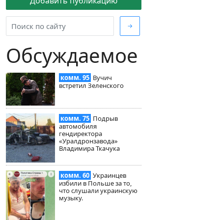
Добавить публикацию
→
Обсуждаемое
комм. 95
Вучич
встретил Зеленского
комм. 75
Подрыв
автомобиля
гендиректора
«Уралдронзавода»
Владимира Ткачука
комм. 60
Украинцев
избили в Польше за то,
что слушали украинскую
музыку.