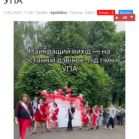
УПА
2-06-2025, 11:08 • Опубл.:
Apolitikus
•
Просм.: 4383
•
Комм.: 8
•
Видео
-49