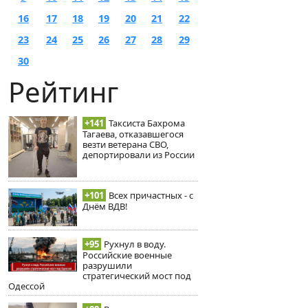
16
17
18
19
20
21
22
23
24
25
26
27
28
29
30
Рейтинг
+141
Таксиста Бахрома
Тагаева, отказавшегося
везти ветерана СВО,
депортировали из России
+101
Всех причастных - с
Днём ВДВ!
+95
Рухнул в воду.
Российские военные
разрушили
стратегический мост под
Одессой