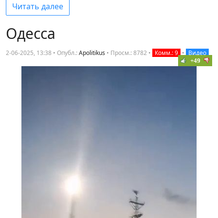
Читать далее
Одесса
2-06-2025, 13:38 • Опубл.:
Apolitikus
•
Просм.: 8782
•
Комм.: 9
•
Видео
+49