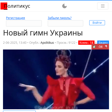
Политикус
dark_mode
Регистрация
Забыли пароль?
Новый гимн Украины
2-06-2025, 13:40 • Опубл.:
Apolitikus
•
Просм.: 9122
•
Комм.: 18
•
Видео
-34