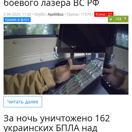
боевого лазера ВС РФ
2-06-2025, 11:32 • Опубл.:
Apolitikus
•
Просм.: 11570
•
Комм.: 37
•
+51
Армия и флот
Читать далее
За ночь уничтожено 162
украинских БПЛА над