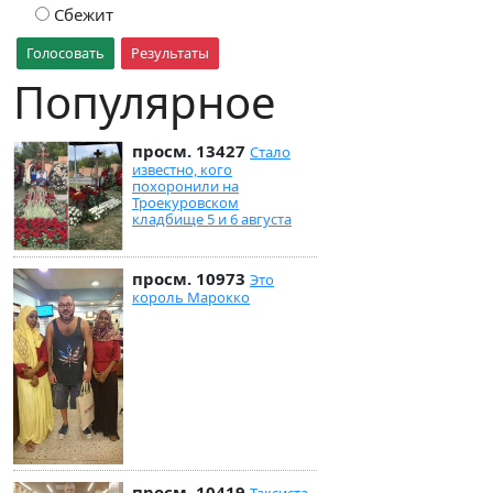
Сбежит
Голосовать
Результаты
Популярное
просм. 13427
Стало
известно, кого
похоронили на
Троекуровском
кладбище 5 и 6 августа
просм. 10973
Это
король Марокко
просм. 10419