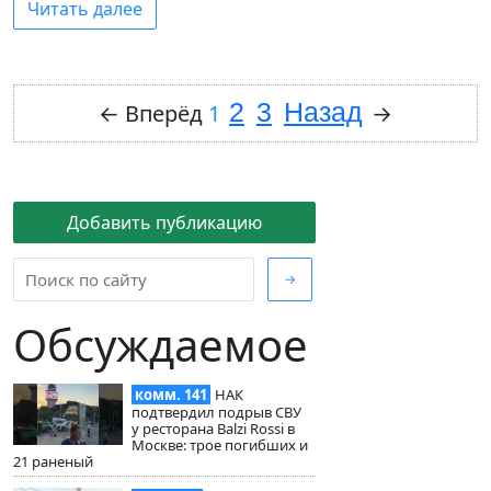
Читать далее
2
3
Назад
←
Вперёд
1
→
Добавить публикацию
→
Обсуждаемое
комм. 141
НАК
подтвердил подрыв СВУ
у ресторана Balzi Rossi в
Москве: трое погибших и
21 раненый