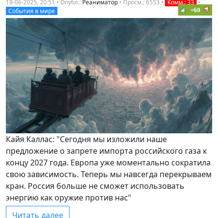
19-06-2025, 20:51 • Опубл.:
Реаниматор
•
Просм.: 6553
•
Комм.: 33
•
+60
События в мире
Кайя Каллас: "Сегодня мы изложили наше
предложение о запрете импорта российского газа к
концу 2027 года. Европа уже моментально сократила
свою зависимость. Теперь мы навсегда перекрываем
кран. Россия больше не сможет использовать
энергию как оружие против нас"
Читать далее