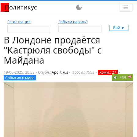
Политикус
dark_mode
Регистрация
Забыли пароль?
В Лондоне продаётся
"Кастрюля свободы" с
Майдана
19-06-2025, 20:58 • Опубл.:
Apolitikus
•
Просм.: 7553
•
Комм.: 27
•
+44
События в мире