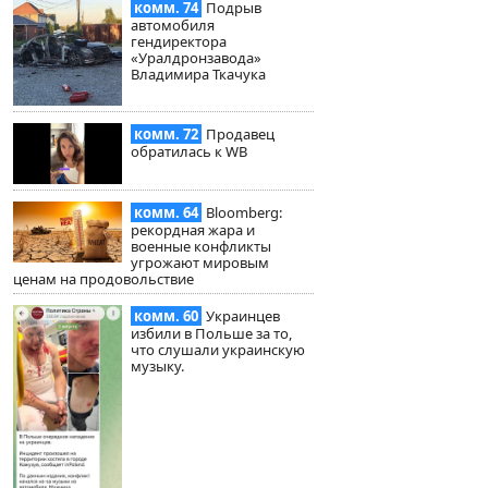
комм. 74
Подрыв
автомобиля
гендиректора
«Уралдронзавода»
Владимира Ткачука
комм. 72
Продавец
обратилась к WB
комм. 64
Bloomberg:
рекордная жара и
военные конфликты
угрожают мировым
ценам на продовольствие
комм. 60
Украинцев
избили в Польше за то,
что слушали украинскую
музыку.