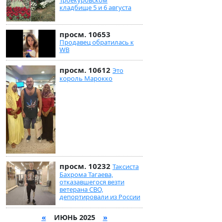
кладбище 5 и 6 августа
просм. 10653
Продавец обратилась к
WB
просм. 10612
Это
король Марокко
просм. 10232
Таксиста
Бахрома Тагаева,
отказавшегося везти
ветерана СВО,
депортировали из России
«
ИЮНЬ 2025
»