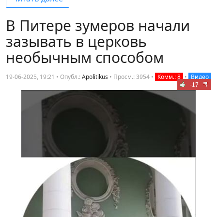
В Питере зумеров начали
зазывать в церковь
необычным способом
19-06-2025, 19:21 • Опубл.:
Apolitikus
•
Просм.: 3954
•
Комм.: 8
•
Видео
-17