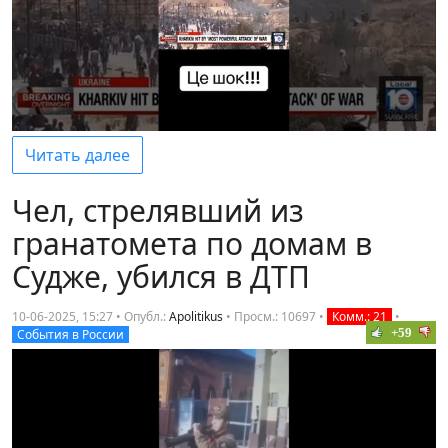
Читать далее
Чел, стрелявший из
гранатомета по домам в
Судже, убился в ДТП
10-06-2025, 15:27 • Опубл.:
Apolitikus
•
Просм.: 10697
•
Комм.: 21
•
+59
События в России