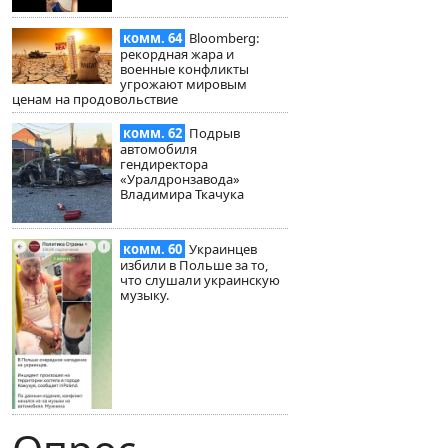
комм. 64
Bloomberg:
рекордная жара и
военные конфликты
угрожают мировым
ценам на продовольствие
комм. 62
Подрыв
автомобиля
гендиректора
«Уралдронзавода»
Владимира Ткачука
комм. 60
Украинцев
избили в Польше за то,
что слушали украинскую
музыку.