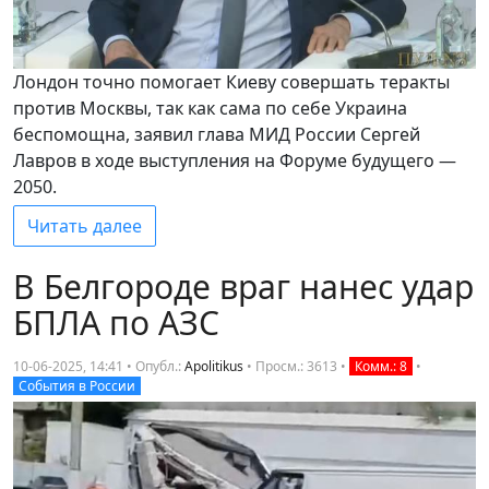
Лондон точно помогает Киеву совершать теракты
против Москвы, так как сама по себе Украина
беспомощна, заявил глава МИД России Сергей
Лавров в ходе выступления на Форуме будущего —
2050.
Читать далее
В Белгороде враг нанес удар
БПЛА по АЗС
10-06-2025, 14:41 • Опубл.:
Apolitikus
•
Просм.: 3613
•
Комм.: 8
•
События в России