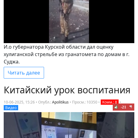
И.о губернатора Курской области дал оценку
хулиганской стрельбе из гранатомета по домам в г.
Суджа.
Читать далее
Китайский урок воспитания
10-06-2025, 15:26 • Опубл.:
Apolitikus
•
Просм.: 10350
•
Комм.: 8
•
-21
Видео