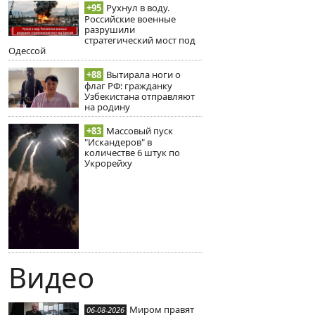
+95
Рухнул в воду.
Российские военные
разрушили
стратегический мост под
Одессой
+88
Вытирала ноги о
флаг РФ: гражданку
Узбекистана отправляют
на родину
+83
Массовый пуск
"Искандеров" в
количестве 6 штук по
Укрорейху
Видео
Миром правят
06-08-2026