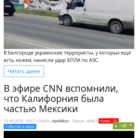
В Белгороде украинские террористы, у которых ещё
есть ножки, нанесли удар БПЛА по АЗС.
Читать далее
В эфире CNN вспомнили,
что Калифорния была
частью Мексики
10-06-2025, 13:17 • Опубл.:
Apolitikus
•
Просм.: 4686
•
Комм.: 10
•
+47
События в мире