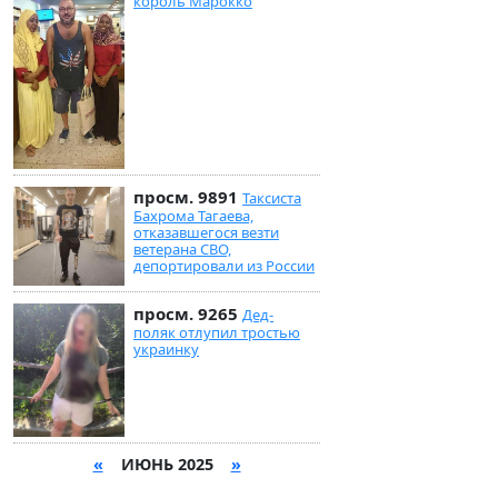
король Марокко
просм. 9891
Таксиста
Бахрома Тагаева,
отказавшегося везти
ветерана СВО,
депортировали из России
просм. 9265
Дед-
поляк отлупил тростью
украинку
«
ИЮНЬ 2025
»