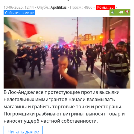
10-06-2025, 12:44 • Опубл.:
Apolitikus
•
Просм.: 4866
•
Комм.: 35
•
+40
События в мире
В Лос-Анджелесе протестующие против высылки
нелегальных иммигрантов начали взламывать
магазины и грабить торговые точки и рестораны.
Погромщики разбивают витрины, выносят товар и
наносят ущерб частной собственности.
Читать далее