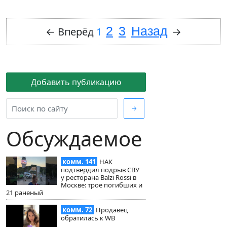
2
3
Назад
←
Вперёд
1
→
Добавить публикацию
→
Обсуждаемое
комм. 141
НАК
подтвердил подрыв СВУ
у ресторана Balzi Rossi в
Москве: трое погибших и
21 раненый
комм. 72
Продавец
обратилась к WB