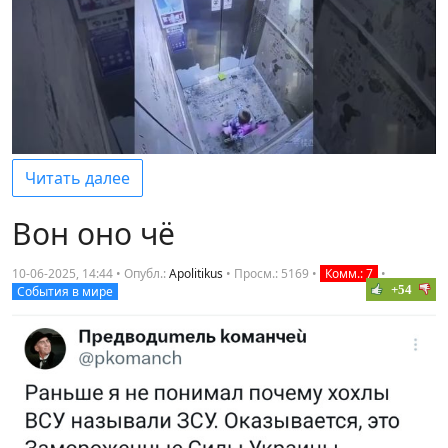
Читать далее
Вон оно чё
10-06-2025, 14:44 • Опубл.:
Apolitikus
•
Просм.: 5169
•
Комм.: 7
•
+54
События в мире