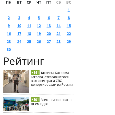
ПН
ВТ
СР
ЧТ
ПТ
СБ
ВС
1
2
3
4
5
6
7
8
9
10
11
12
13
14
15
16
17
18
19
20
21
22
23
24
25
26
27
28
29
30
Рейтинг
+141
Таксиста Бахрома
Тагаева, отказавшегося
везти ветерана СВО,
депортировали из России
+101
Всех причастных - с
Днём ВДВ!