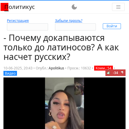
Политикус
dark_mode
Регистрация
Забыли пароль?
- Почему докапываются
только до латиносов? А как
насчет русских?
10-06-2025, 20:43 • Опубл.:
Apolitikus
•
Просм.: 10632
•
Комм.: 54
•
-34
Видео