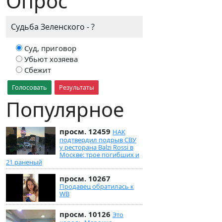
Опрос
Судьба Зеленского - ?
Суд, приговор
Убьют хозяева
Сбежит
Голосовать
Результаты
Популярное
просм. 12459
НАК
подтвердил подрыв СВУ
у ресторана Balzi Rossi в
Москве: трое погибших и
21 раненый
просм. 10267
Продавец обратилась к
WB
просм. 10126
Это