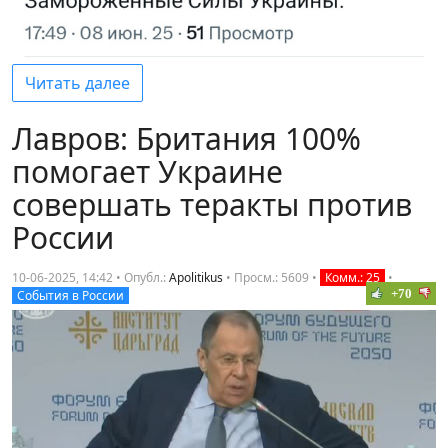
Читать далее
Лавров: Британия 100%
помогает Украине
совершать теракты против
России
10-06-2025, 14:42 • Опубл.:
Apolitikus
•
Просм.: 5609
•
Комм.: 25
•
+70
События в России