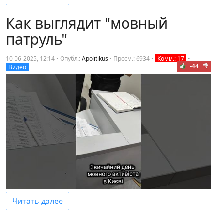
Как выглядит "мовный
патруль"
10-06-2025, 12:14 • Опубл.:
Apolitikus
•
Просм.: 6934
•
Комм.: 17
•
-44
Видео
Читать далее