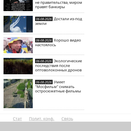
не правительства, миром
правят банкиры
Достали из-под
06-08-2026
земли
Хорошо видео
06-08-2026
настоялось
Экологические
06-08-2026
последствия после
оптоволоконных дронов
Умеет
06-08-2026
"Мосфильм" снимать
остросюжетные фильмы
Стат
Полит. конф.
Связь