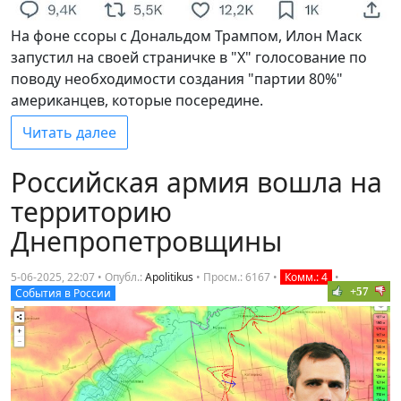
На фоне ссоры с Дональдом Трампом, Илон Маск
запустил на своей страничке в "Х" голосование по
поводу необходимости создания "партии 80%"
американцев, которые посередине.
Читать далее
Российская армия вошла на
территорию
Днепропетровщины
5-06-2025, 22:07 • Опубл.:
Apolitikus
•
Просм.: 6167
•
Комм.: 4
•
+57
События в России