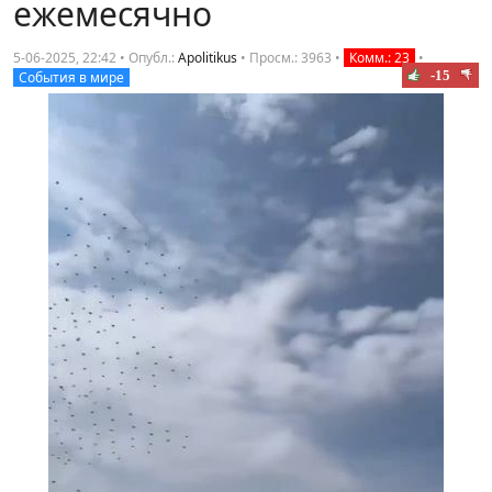
ежемесячно
5-06-2025, 22:42 • Опубл.:
Apolitikus
•
Просм.: 3963
•
Комм.: 23
•
-15
События в мире