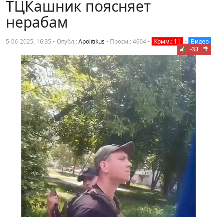
ТЦКашник поясняет
нерабам
5-06-2025, 16:35 • Опубл.:
Apolitikus
•
Просм.: 4604
•
Комм.: 11
•
Видео
-33