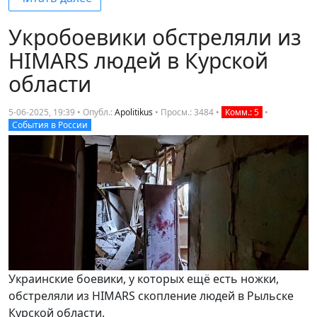
Укробоевики обстреляли из
HIMARS людей в Курской
области
5-06-2025, 19:39 • Опубл.:
Apolitikus
•
Просм.: 3484
•
Комм.: 5
•
События в России
Украинские боевики, у которых ещё есть ножки,
обстреляли из HIMARS скопление людей в Рыльске
Курской области.