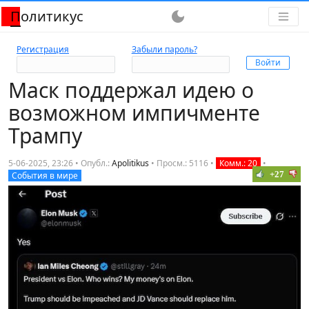
Политикус
dark_mode
Регистрация
Забыли пароль?
Маск поддержал идею о
возможном импичменте
Трампу
5-06-2025, 23:26 • Опубл.:
Apolitikus
•
Просм.: 5116
•
Комм.: 20
•
+27
События в мире