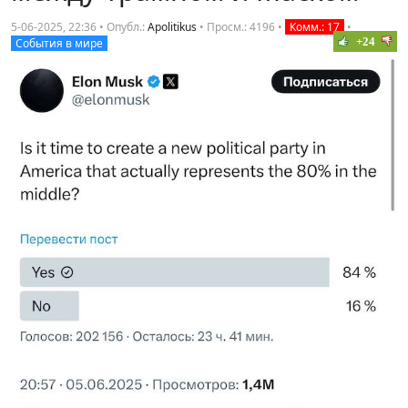
5-06-2025, 22:36 • Опубл.:
Apolitikus
•
Просм.: 4196
•
Комм.: 17
•
+24
События в мире