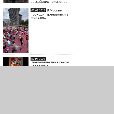
российских полигонов
В Москве
07-08-2026
проходят тренировки в
стиле 80-х
07-08-2026
Вмешательство в геном
человека они
планировали уже очень
давно
Крутые мужики
07-08-2026
из состава
«Африканского корпуса»
Стат
Полит. конф.
Связь