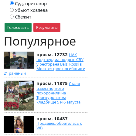
Суд, приговор
Убьют хозяева
Сбежит
Голосовать
Результаты
Популярное
просм. 12732
НАК
подтвердил подрыв СВУ
у ресторана Balzi Rossi в
Москве: трое погибших и
21 раненый
просм. 11875
Стало
известно, кого
похоронили на
Троекуровском
кладбище 5 и 6 августа
просм. 10487
Продавец обратилась к
WB