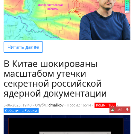
Читать далее
В Китае шокированы
масштабом утечки
секретной российской
ядерной документации
5-06-2025, 19:40 • Опубл.:
dmalikov
•
Просм.: 16514
•
Комм.: 100
•
-60
События в России