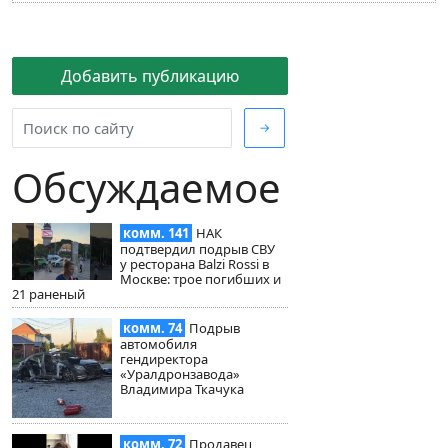
Добавить публикацию
→
Обсуждаемое
комм. 141
НАК
подтвердил подрыв СВУ
у ресторана Balzi Rossi в
Москве: трое погибших и
21 раненый
комм. 74
Подрыв
автомобиля
гендиректора
«Уралдронзавода»
Владимира Ткачука
комм. 72
Продавец