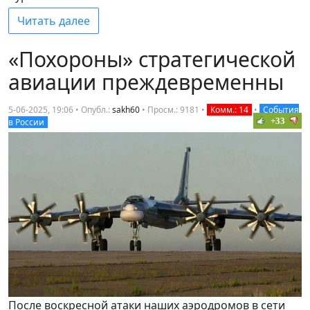
Читать далее
«Похороны» стратегической
авиации преждевременны
5-06-2025, 19:06 • Опубл.:
sakh60
•
Просм.: 9181
•
Комм.: 14
•
События
+33
в России
После воскресной атаки наших аэродромов в сети