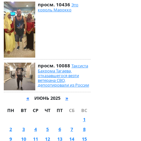
просм. 10436
Это
король Марокко
просм. 10088
Таксиста
Бахрома Тагаева,
отказавшегося везти
ветерана СВО,
депортировали из России
«
ИЮНЬ 2025
»
ПН
ВТ
СР
ЧТ
ПТ
СБ
ВС
1
2
3
4
5
6
7
8
9
10
11
12
13
14
15