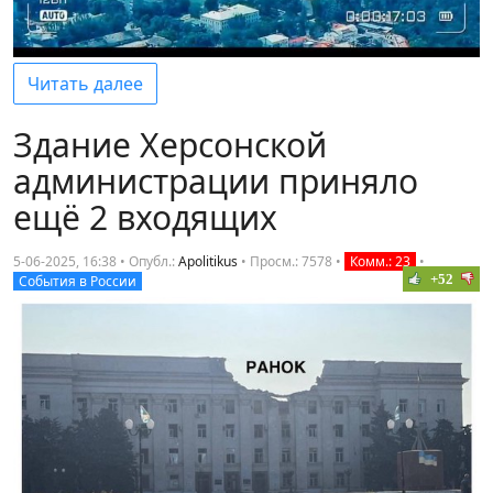
Читать далее
Здание Херсонской
администрации приняло
ещё 2 входящих
5-06-2025, 16:38 • Опубл.:
Apolitikus
•
Просм.: 7578
•
Комм.: 23
•
+52
События в России