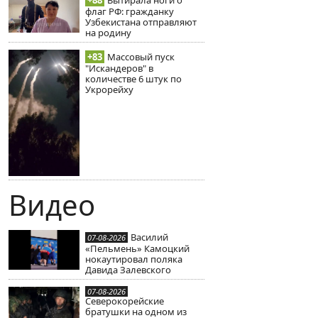
+88
Вытирала ноги о
флаг РФ: гражданку
Узбекистана отправляют
на родину
+83
Массовый пуск
"Искандеров" в
количестве 6 штук по
Укрорейху
Видео
Василий
07-08-2026
«Пельмень» Камоцкий
нокаутировал поляка
Давида Залевского
07-08-2026
Северокорейские
братушки на одном из