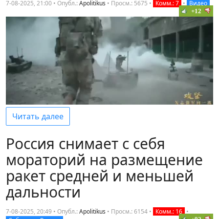
7-08-2025, 21:00 • Опубл.:
Apolitikus
•
Просм.: 5675
•
Комм.: 7
•
Видео
+12
Читать далее
Россия снимает с себя
мораторий на размещение
ракет средней и меньшей
дальности
7-08-2025, 20:49 • Опубл.:
Apolitikus
•
Просм.: 6154
•
Комм.: 16
•