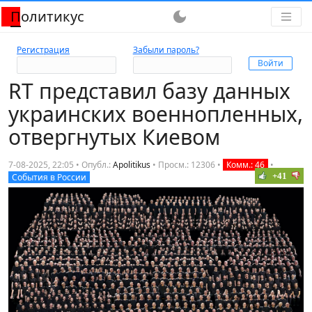
Политикус
dark_mode
Регистрация
Забыли пароль?
RT представил базу данных
украинских военнопленных,
отвергнутых Киевом
7-08-2025, 22:05 • Опубл.:
Apolitikus
•
Просм.: 12306
•
Комм.: 46
•
+41
События в России