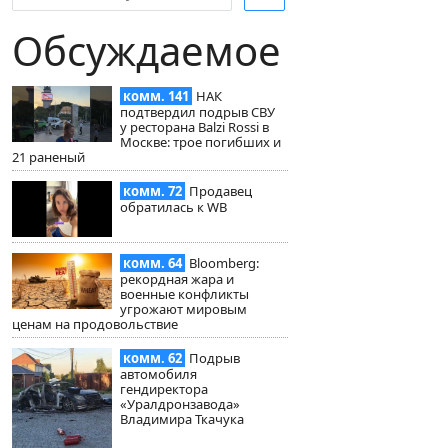
Обсуждаемое
комм. 141
НАК
подтвердил подрыв СВУ
у ресторана Balzi Rossi в
Москве: трое погибших и
21 раненый
комм. 72
Продавец
обратилась к WB
комм. 64
Bloomberg:
рекордная жара и
военные конфликты
угрожают мировым
ценам на продовольствие
комм. 62
Подрыв
автомобиля
гендиректора
«Уралдронзавода»
Владимира Ткачука