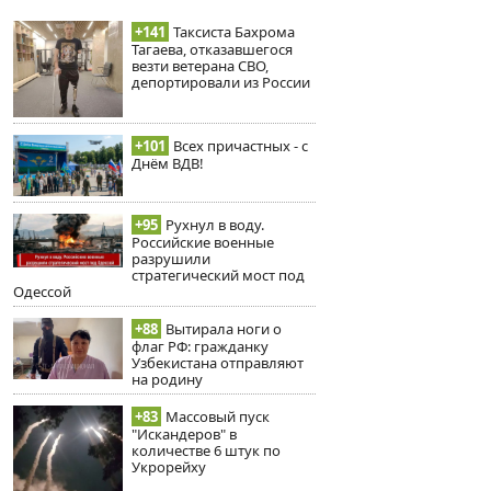
+141
Таксиста Бахрома
Тагаева, отказавшегося
везти ветерана СВО,
депортировали из России
+101
Всех причастных - с
Днём ВДВ!
+95
Рухнул в воду.
Российские военные
разрушили
стратегический мост под
Одессой
+88
Вытирала ноги о
флаг РФ: гражданку
Узбекистана отправляют
на родину
+83
Массовый пуск
"Искандеров" в
количестве 6 штук по
Укрорейху