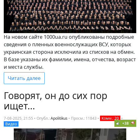
На новом сайте 1000ua.ru опубликованы подробные
сведения о пленных военнослужащих ВСУ, которых
украинская сторона исключила из списков на обмен.
В базе указаны их фамилии, имена, отчества, возраст
и места службы.
Читать далее
Говорят, он до сих пор
ищет...
7-08-2025, 21:55 • Опубл.:
Apolitikus
•
Просм.: 11843
•
Комм.: 20
•
+38
Видео