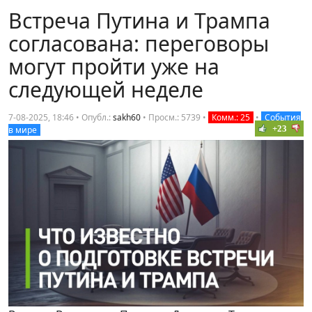
Встреча Путина и Трампа
согласована: переговоры
могут пройти уже на
следующей неделе
7-08-2025, 18:46 • Опубл.:
sakh60
•
Просм.: 5739
•
Комм.: 25
•
События
+23
в мире