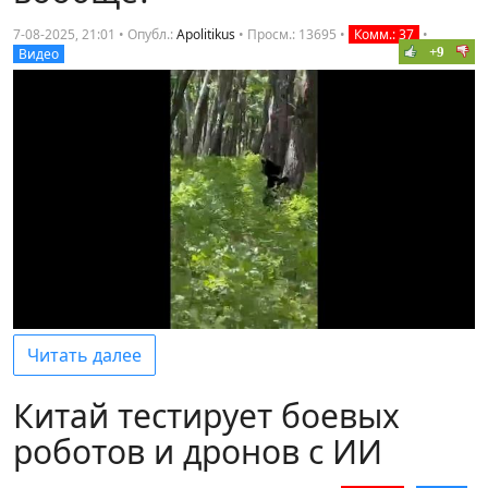
7-08-2025, 21:01 • Опубл.:
Apolitikus
•
Просм.: 13695
•
Комм.: 37
•
+9
Видео
Читать далее
Китай тестирует боевых
роботов и дронов с ИИ