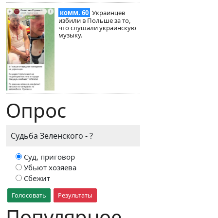
комм. 60
Украинцев
избили в Польше за то,
что слушали украинскую
музыку.
Опрос
Судьба Зеленского - ?
Суд, приговор
Убьют хозяева
Сбежит
Голосовать
Результаты
Популярное