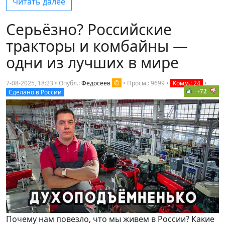
Читать далее
Серьёзно? Российские
тракторы и комбайны —
одни из лучших в мире
©
7-08-2025, 18:23 • Опубл.:
Федосеев
•
Просм.: 9699
•
Комм.: 24
•
+72
Сделано в России
Почему нам повезло, что мы живем в России? Какие