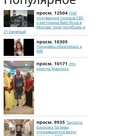
просм. 12504
НАК
подтвердил подрыв СВУ
у ресторана Balzi Rossi в
Москве: трое погибших и
21 раненый
просм. 10305
Продавец обратилась к
WB
просм. 10171
Это
король Марокко
просм. 9935
Таксиста
Бахрома Тагаева,
отказавшегося везти