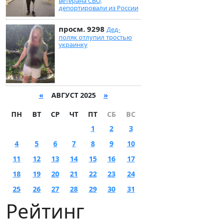
ветерана СВО,
депортировали из России
просм. 9298
Дед-
поляк отлупил тростью
украинку
«
АВГУСТ 2025
»
ПН
ВТ
СР
ЧТ
ПТ
СБ
ВС
1
2
3
4
5
6
7
8
9
10
11
12
13
14
15
16
17
18
19
20
21
22
23
24
25
26
27
28
29
30
31
Рейтинг