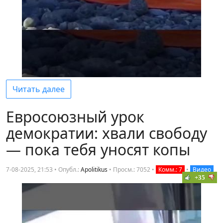
Читать далее
Евросоюзный урок
демократии: хвали свободу
— пока тебя уносят копы
7-08-2025, 21:53 • Опубл.:
Apolitikus
•
Просм.: 7052
•
Комм.: 7
•
Видео
+35