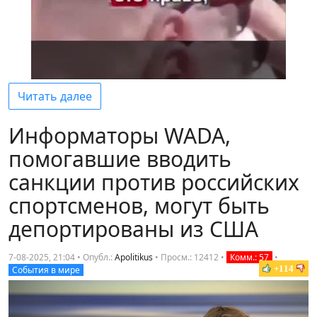
Читать далее
Информаторы WADA,
помогавшие вводить
санкции против российских
спортсменов, могут быть
депортированы из США
7-08-2025, 21:04 • Опубл.:
Apolitikus
•
Просм.: 12412
•
Комм.: 57
•
+114
События в мире