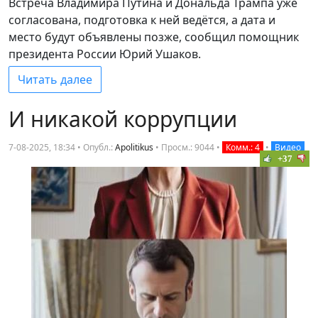
Встреча Владимира Путина и Дональда Трампа уже
согласована, подготовка к ней ведётся, а дата и
место будут объявлены позже, сообщил помощник
президента России Юрий Ушаков.
Читать далее
И никакой коррупции
7-08-2025, 18:34 • Опубл.:
Apolitikus
•
Просм.: 9044
•
Комм.: 4
•
Видео
+37