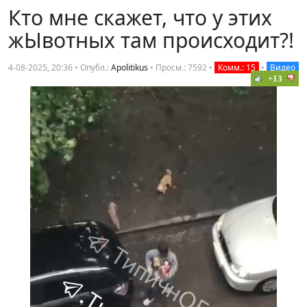
Кто мне скажет, что у этих
жЫвотных там происходит?!
4-08-2025, 20:36 • Опубл.:
Apolitikus
•
Просм.: 7592
•
Комм.: 15
•
Видео
+13