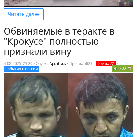
Читать далее
Обвиняемые в теракте в
"Крокусе" полностью
признали вину
4-08-2025, 23:20 • Опубл.:
Apolitikus
•
Просм.: 5023
•
Комм.: 22
•
+33
События в России