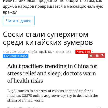
Никита Михалков предлагает поговорить о том, как
дружба народов превращается в межнациональную
вражду.
Читать далее
Соски стали суперхитом
среди китайских зумеров
4-08-2025, 20:38 • Опубл.:
Apolitikus
•
Просм.: 3531
•
Комм.: 16
•
-48
События в мире