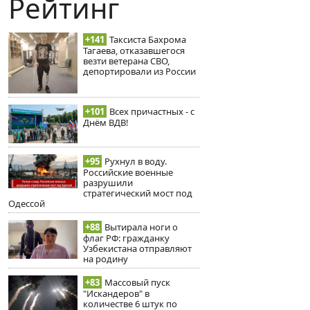
Рейтинг
+141
Таксиста Бахрома
Тагаева, отказавшегося
везти ветерана СВО,
депортировали из России
+101
Всех причастных - с
Днём ВДВ!
+95
Рухнул в воду.
Российские военные
разрушили
стратегический мост под
Одессой
+88
Вытирала ноги о
флаг РФ: гражданку
Узбекистана отправляют
на родину
+83
Массовый пуск
"Искандеров" в
количестве 6 штук по