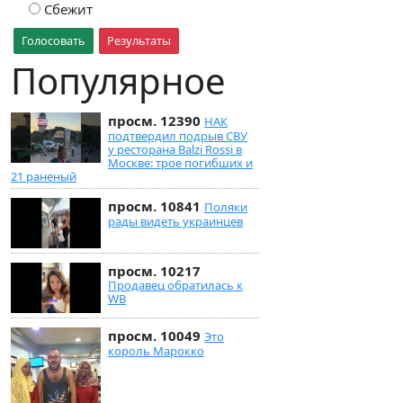
Сбежит
Голосовать
Результаты
Популярное
просм. 12390
НАК
подтвердил подрыв СВУ
у ресторана Balzi Rossi в
Москве: трое погибших и
21 раненый
просм. 10841
Поляки
рады видеть украинцев
просм. 10217
Продавец обратилась к
WB
просм. 10049
Это
король Марокко