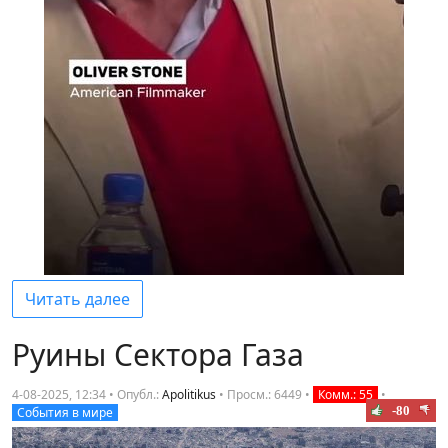
Читать далее
Руины Сектора Газа
4-08-2025, 12:34 • Опубл.:
Apolitikus
•
Просм.: 6449
•
Комм.: 55
•
-80
События в мире