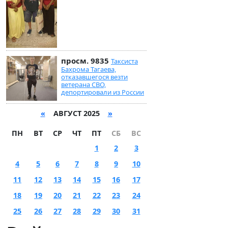
просм. 9835
Таксиста
Бахрома Тагаева,
отказавшегося везти
ветерана СВО,
депортировали из России
«
АВГУСТ 2025
»
ПН
ВТ
СР
ЧТ
ПТ
СБ
ВС
1
2
3
4
5
6
7
8
9
10
11
12
13
14
15
16
17
18
19
20
21
22
23
24
25
26
27
28
29
30
31