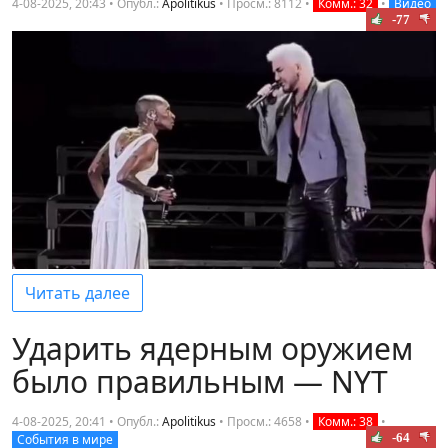
4-08-2025, 20:43 • Опубл.:
Apolitikus
•
Просм.: 8112
•
Комм.: 32
•
Видео
-77
Читать далее
Ударить ядерным оружием
было правильным — NYT
4-08-2025, 20:41 • Опубл.:
Apolitikus
•
Просм.: 4658
•
Комм.: 38
•
-64
События в мире