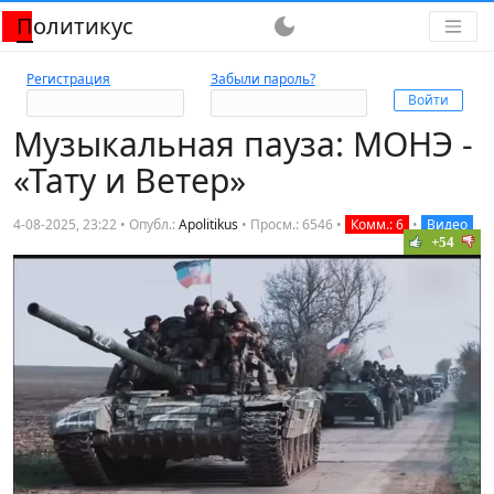
Политикус
dark_mode
Регистрация
Забыли пароль?
Музыкальная пауза: МОНЭ -
«Тату и Ветер»
4-08-2025, 23:22 • Опубл.:
Apolitikus
•
Просм.: 6546
•
Комм.: 6
•
Видео
+54