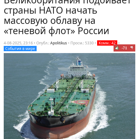
страны НАТО начать
массовую облаву на
«теневой флот» России
4-08-2025, 23:16 • Опубл.:
Apolitikus
•
Просм.: 5330
•
Комм.: 42
•
-71
События в мире