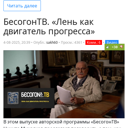
Читать далее
БесогонТВ. «Лень как
двигатель прогресса»
4-08-2025, 20:39 • Опубл.:
sakh60
•
Просм.: 4361
•
Комм.: 6
•
Видео
+30
В этом выпуске авторской программы «БесогонТВ»