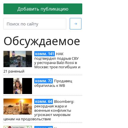
Добавить публикацию
→
Обсуждаемое
комм. 141
НАК
подтвердил подрыв СВУ
у ресторана Balzi Rossi в
Москве: трое погибших и
21 раненый
комм. 72
Продавец
обратилась к WB
комм. 64
Bloomberg:
рекордная жара и
военные конфликты
угрожают мировым
ценам на продовольствие