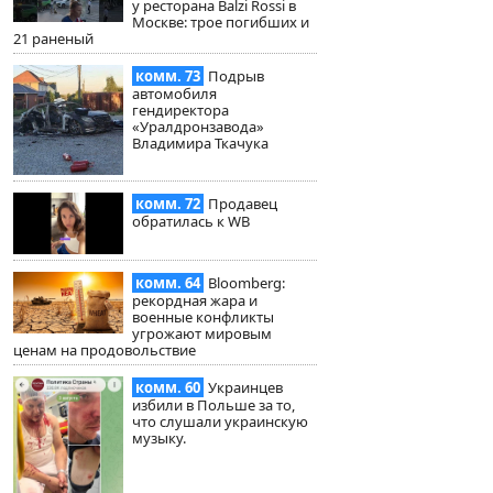
у ресторана Balzi Rossi в
Москве: трое погибших и
21 раненый
комм. 73
Подрыв
автомобиля
гендиректора
«Уралдронзавода»
Владимира Ткачука
комм. 72
Продавец
обратилась к WB
комм. 64
Bloomberg:
рекордная жара и
военные конфликты
угрожают мировым
ценам на продовольствие
комм. 60
Украинцев
избили в Польше за то,
что слушали украинскую
музыку.