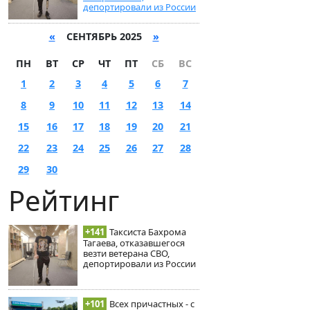
депортировали из России
«
СЕНТЯБРЬ 2025
»
ПН
ВТ
СР
ЧТ
ПТ
СБ
ВС
1
2
3
4
5
6
7
8
9
10
11
12
13
14
15
16
17
18
19
20
21
22
23
24
25
26
27
28
29
30
Рейтинг
+141
Таксиста Бахрома
Тагаева, отказавшегося
везти ветерана СВО,
депортировали из России
+101
Всех причастных - с