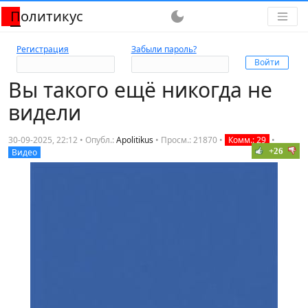
Политикус
dark_mode
Регистрация
Забыли пароль?
Вы такого ещё никогда не
видели
30-09-2025, 22:12 • Опубл.:
Apolitikus
•
Просм.: 21870
•
Комм.: 29
•
+26
Видео