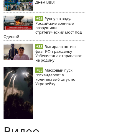
Днём ВДВ!
+95
Рухнул в воду.
Российские военные
разрушили
стратегический мост под
Одессой
+88
Вытирала ноги о
флаг РФ: гражданку
Узбекистана отправляют
на родину
+83
Массовый пуск
"Искандеров" в
количестве 6 штук по
Укрорейху
Видео