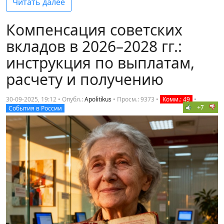
Читать далее
Компенсация советских
вкладов в 2026–2028 гг.:
инструкция по выплатам,
расчету и получению
30-09-2025, 19:12 • Опубл.:
Apolitikus
•
Просм.: 9373
•
Комм.: 49
•
+7
События в России