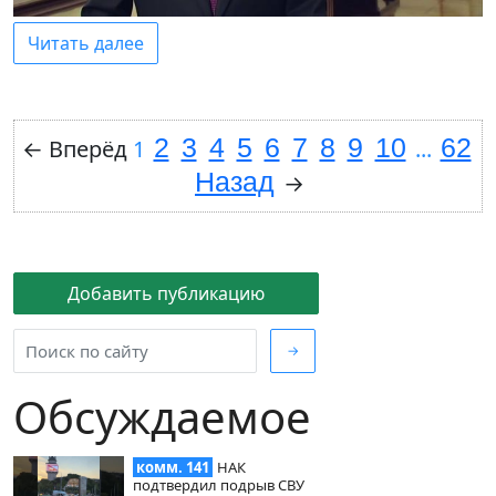
Читать далее
2
3
4
5
6
7
8
9
10
62
←
Вперёд
1
...
Назад
→
Добавить публикацию
→
Обсуждаемое
комм. 141
НАК
подтвердил подрыв СВУ