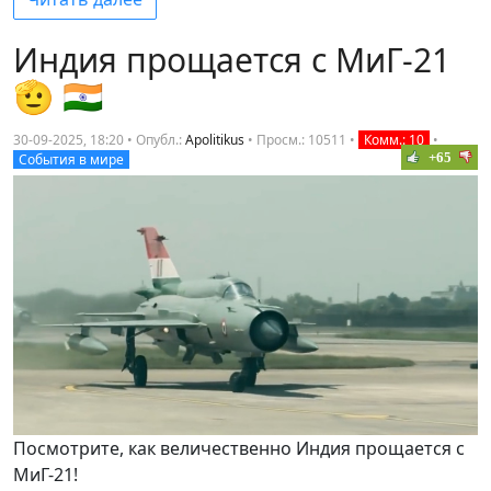
Индия прощается с МиГ-21
🫡 🇮🇳
30-09-2025, 18:20 • Опубл.:
Apolitikus
•
Просм.: 10511
•
Комм.: 10
•
+65
События в мире
Посмотрите, как величественно Индия прощается с
МиГ-21!