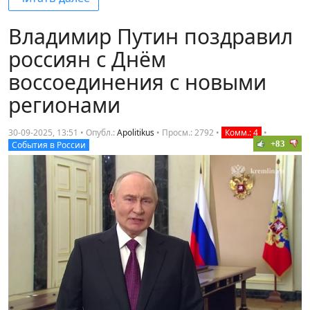
Владимир Путин поздравил
россиян с Днём
воссоединения с новыми
регионами
30-09-2025, 13:51 • Опубл.:
Apolitikus
•
Просм.: 2792
•
Комм.: 4
•
+83
События в России