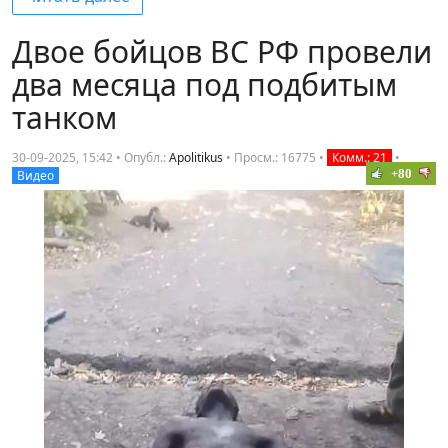
Двое бойцов ВС РФ провели
два месяца под подбитым
танком
30-09-2025, 15:42 • Опубл.:
Apolitikus
•
Просм.: 16775
•
Комм.: 21
•
+80
Видео