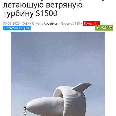
летающую ветряную
турбину S1500
30-09-2025, 15:37 • Опубл.:
Apolitikus
•
Просм.: 6123
•
Комм.: 14
•
+20
События в мире