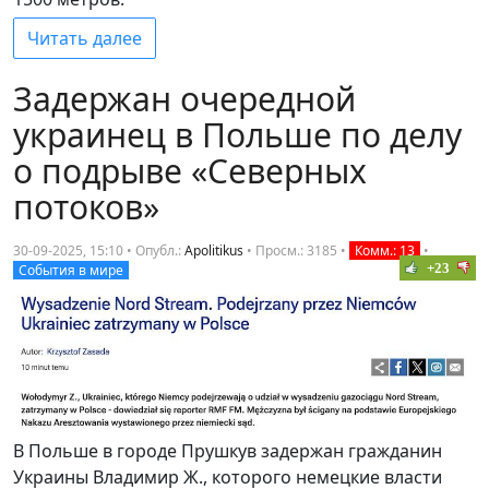
Читать далее
Задержан очередной
украинец в Польше по делу
о подрыве «Северных
потоков»
30-09-2025, 15:10 • Опубл.:
Apolitikus
•
Просм.: 3185
•
Комм.: 13
•
+23
События в мире
В Польше в городе Прушкув задержан гражданин
Украины Владимир Ж., которого немецкие власти