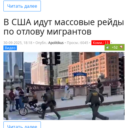
Читать далее
В США идут массовые рейды
по отлову мигрантов
30-09-2025, 18:18 • Опубл.:
Apolitikus
•
Просм.: 6045
•
Комм.: 13
•
+52
Видео
Читать далее