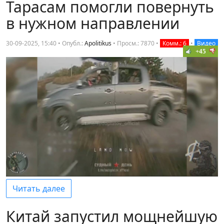
Тарасам помогли повернуть
в нужном направлении
30-09-2025, 15:40 • Опубл.:
Apolitikus
•
Просм.: 7870
•
Комм.: 6
•
Видео
+45
Читать далее
Китай запустил мощнейшую