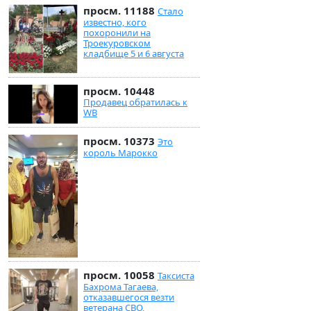
просм. 11188
Стало
известно, кого
похоронили на
Троекуровском
кладбище 5 и 6 августа
просм. 10448
Продавец обратилась к
WB
просм. 10373
Это
король Марокко
просм. 10058
Таксиста
Бахрома Тагаева,
отказавшегося везти
ветерана СВО,