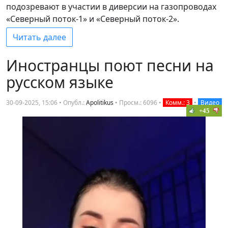
подозревают в участии в диверсии на газопроводах
«Северный поток-1» и «Северный поток-2».
Читать далее
Иностранцы поют песни на
русском языке
30-09-2025, 15:06 • Опубл.:
Apolitikus
•
Просм.: 6096
•
Комм.: 3
•
Видео
+45