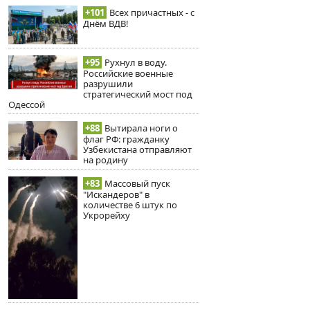
+101
Всех причастных - с
Днём ВДВ!
+95
Рухнул в воду.
Российские военные
разрушили
стратегический мост под
Одессой
+88
Вытирала ноги о
флаг РФ: гражданку
Узбекистана отправляют
на родину
+83
Массовый пуск
"Искандеров" в
количестве 6 штук по
Укрорейху