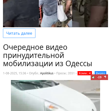
Читать далее
Очередное видео
принудительной
мобилизации из Одессы
1-08-2025, 15:36 • Опубл.:
Apolitikus
•
Просм.: 3551
•
Комм.: 4
•
Видео
-19