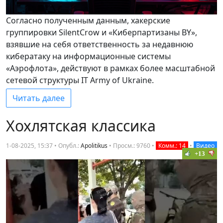
Согласно полученным данным, хакерские
группировки SilentCrow и «Киберпартизаны BY»,
взявшие на себя ответственность за недавнюю
кибератаку на информационные системы
«Аэрофлота», действуют в рамках более масштабной
сетевой структуры IT Army of Ukraine.
Читать далее
Хохлятская классика
1-08-2025, 15:37 • Опубл.:
Apolitikus
•
Просм.: 9760
•
Комм.: 14
•
Видео
+13