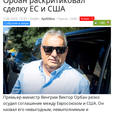
Орбан раскритиковал
сделку ЕС и США
1-08-2025, 15:33 • Опубл.:
Apolitikus
•
Просм.: 3340
•
Комм.: 5
•
+41
События в мире
Премьер-министр Венгрии Виктор Орбан резко
осудил соглашение между Евросоюзом и США. Он
назвал его невыгодным, невыполнимым и