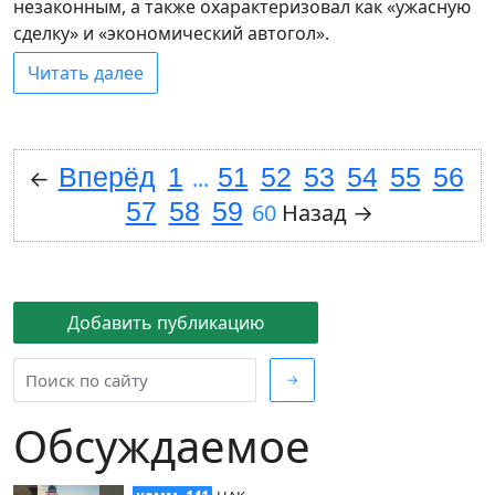
незаконным, а также охарактеризовал как «ужасную
сделку» и «экономический автогол».
Читать далее
Вперёд
1
51
52
53
54
55
56
←
...
57
58
59
60
Назад
→
Добавить публикацию
→
Обсуждаемое