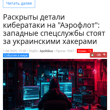
Читать далее
Раскрыты детали
кибератаки на "Аэрофлот":
западные спецслужбы стоят
за украинскими хакерами
1-08-2025, 15:38 • Опубл.:
Apolitikus
•
Просм.: 5567
•
Комм.: 15
•
-59
События в мире