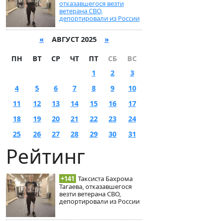
отказавшегося везти
ветерана СВО,
депортировали из России
«
АВГУСТ 2025
»
ПН
ВТ
СР
ЧТ
ПТ
СБ
ВС
1
2
3
4
5
6
7
8
9
10
11
12
13
14
15
16
17
18
19
20
21
22
23
24
25
26
27
28
29
30
31
Рейтинг
+141
Таксиста Бахрома
Тагаева, отказавшегося
везти ветерана СВО,
депортировали из России