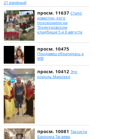
21 раненый
просм. 11637
Стало
известно, кого
похоронили на
Троекуровском
кладбище 5 и 6 августа
просм. 10475
Продавец обратилась к
WB
просм. 10412
Это
король Марокко
просм. 10081
Таксиста
Бахрома Тагаева,