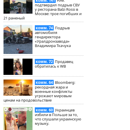
комм. 141
НАК
подтвердил подрыв СВУ
у ресторана Balzi Rossi в
Москве: трое погибших и
21 раненый
комм. 74
Подрыв
автомобиля
гендиректора
«Уралдронзавода»
Владимира Ткачука
комм. 72
Продавец
обратилась к WB
комм. 64
Bloomberg:
рекордная жара и
военные конфликты
угрожают мировым
ценам на продовольствие
комм. 60
Украинцев
избили в Польше за то,
что слушали украинскую
музыку.