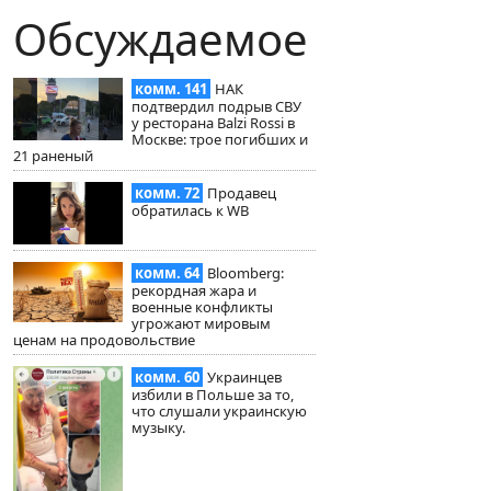
Обсуждаемое
комм. 141
НАК
подтвердил подрыв СВУ
у ресторана Balzi Rossi в
Москве: трое погибших и
21 раненый
комм. 72
Продавец
обратилась к WB
комм. 64
Bloomberg:
рекордная жара и
военные конфликты
угрожают мировым
ценам на продовольствие
комм. 60
Украинцев
избили в Польше за то,
что слушали украинскую
музыку.