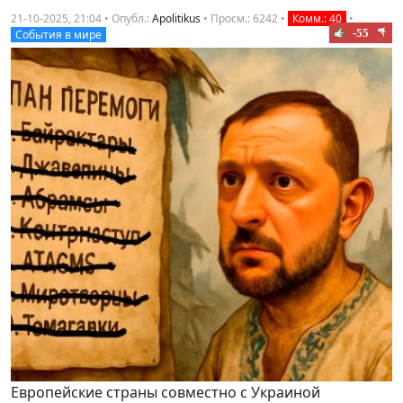
21-10-2025, 21:04 • Опубл.:
Apolitikus
•
Просм.: 6242
•
Комм.: 40
•
-55
События в мире
Европейские страны совместно с Украиной