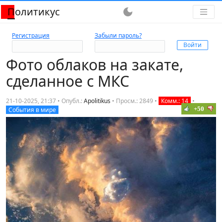
Политикус
dark_mode
Регистрация
Забыли пароль?
Фото облаков на закате,
сделанное с МКС
21-10-2025, 21:37 • Опубл.:
Apolitikus
•
Просм.: 2849
•
Комм.: 14
•
+50
События в мире