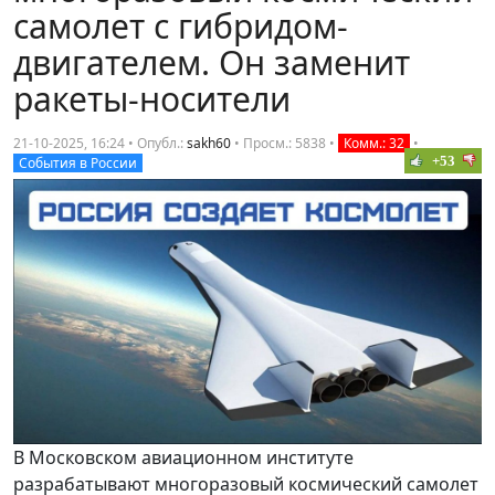
самолет с гибридом-
двигателем. Он заменит
ракеты-носители
21-10-2025, 16:24 • Опубл.:
sakh60
•
Просм.: 5838
•
Комм.: 32
•
+53
События в России
В Московском авиационном институте
разрабатывают многоразовый космический самолет