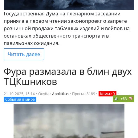
Государственная Дума на пленарном заседании
приняла в первом чтении законопроект о запрете
розничной продажи табачных изделий и вейпов на
остановках общественного транспорта и в
павильонах ожидания.
Читать далее
Фура размазала в блин двух
ТЦКшников
21-10-2025, 15:14 • Опубл.:
Apolitikus
•
Просм.: 8189
•
Комм.: 9
•
+63
События в мире