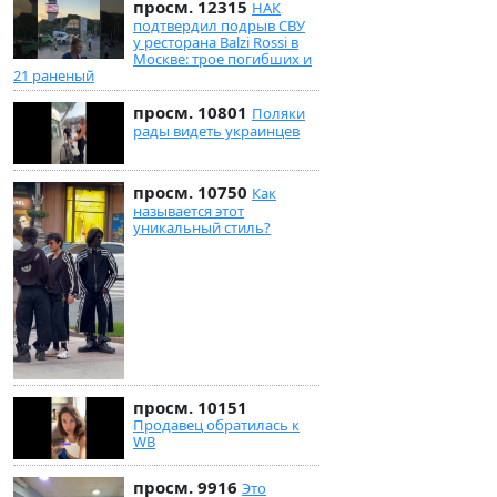
просм. 12315
НАК
подтвердил подрыв СВУ
у ресторана Balzi Rossi в
Москве: трое погибших и
21 раненый
просм. 10801
Поляки
рады видеть украинцев
просм. 10750
Как
называется этот
уникальный стиль?
просм. 10151
Продавец обратилась к
WB
просм. 9916
Это