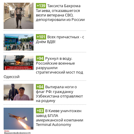
+139
Таксиста Бахрома
Тагаева, отказавшегося
везти ветерана СВО,
депортировали из России
+101
Всех причастных - с
Днём ВДВ!
+94
Рухнул в воду.
Российские военные
разрушили
стратегический мост под
Одессой
+84
Вытирала ноги о
флаг РФ: гражданку
Узбекистана отправляют
на родину
+83
В Киеве уничтожен
завод БПЛА
американской компании
Terminal Autonomy