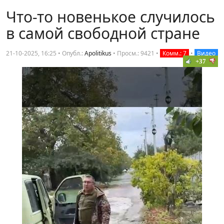
Что-то новенькое случилось
в самой свободной стране
21-10-2025, 16:25 • Опубл.:
Apolitikus
•
Просм.: 9421
•
Комм.: 7
•
Видео
+37