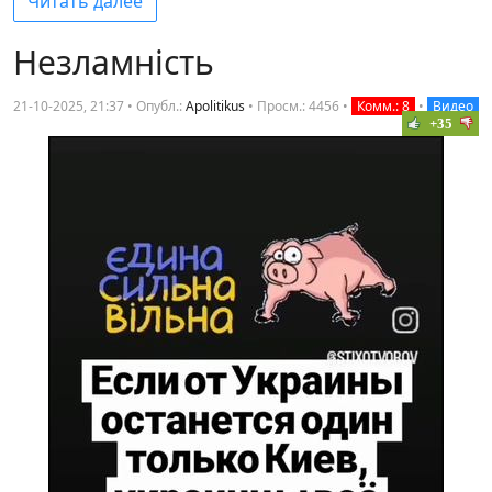
Читать далее
Незламнiсть
21-10-2025, 21:37 • Опубл.:
Apolitikus
•
Просм.: 4456
•
Комм.: 8
•
Видео
+35