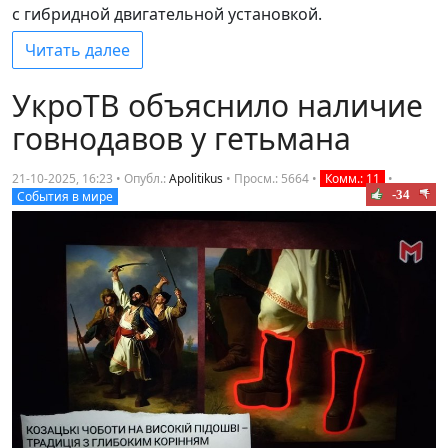
с гибридной двигательной установкой.
Читать далее
УкроТВ объяснило наличие
говнодавов у гетьмана
21-10-2025, 16:23 • Опубл.:
Apolitikus
•
Просм.: 5664
•
Комм.: 11
•
-34
События в мире