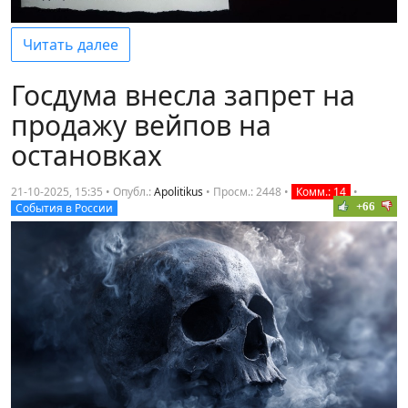
Читать далее
Госдума внесла запрет на
продажу вейпов на
остановках
21-10-2025, 15:35 • Опубл.:
Apolitikus
•
Просм.: 2448
•
Комм.: 14
•
+66
События в России