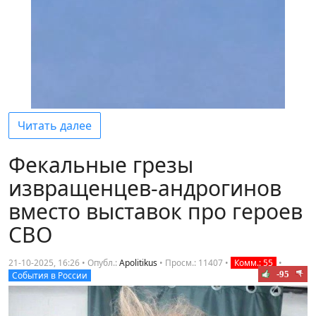
Читать далее
Фекальные грезы
извращенцев-андрогинов
вместо выставок про героев
СВО
21-10-2025, 16:26 • Опубл.:
Apolitikus
•
Просм.: 11407
•
Комм.: 55
•
-95
События в России