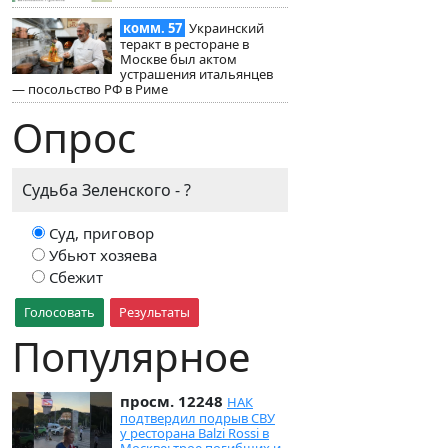
комм. 57
Украинский
теракт в ресторане в
Москве был актом
устрашения итальянцев
— посольство РФ в Риме
Опрос
Судьба Зеленского - ?
Суд, приговор
Убьют хозяева
Сбежит
Голосовать
Результаты
Популярное
просм. 12248
НАК
подтвердил подрыв СВУ
у ресторана Balzi Rossi в
Москве: трое погибших и