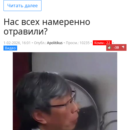
Читать далее
Нас всех намеренно
отравили?
1-02-2026, 16:01 • Опубл.:
Apolitikus
•
Просм.: 10235
•
Комм.: 22
•
-30
Видео