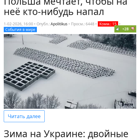
Польша мечтает, чтобы на
неё кто-нибудь напал
1-02-2026, 16:00 • Опубл.:
Apolitikus
•
Просм.: 6448
•
Комм.: 15
•
+28
События в мире
Читать далее
Зима на Украине: двойные