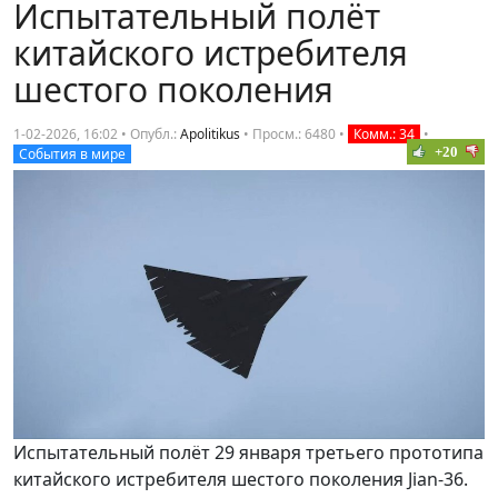
Испытательный полёт
китайского истребителя
шестого поколения
1-02-2026, 16:02 • Опубл.:
Apolitikus
•
Просм.: 6480
•
Комм.: 34
•
+20
События в мире
Испытательный полёт 29 января третьего прототипа
китайского истребителя шестого поколения Jian-36.