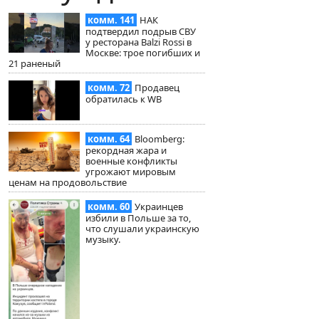
комм. 141
НАК
подтвердил подрыв СВУ
у ресторана Balzi Rossi в
Москве: трое погибших и
21 раненый
комм. 72
Продавец
обратилась к WB
комм. 64
Bloomberg:
рекордная жара и
военные конфликты
угрожают мировым
ценам на продовольствие
комм. 60
Украинцев
избили в Польше за то,
что слушали украинскую
музыку.