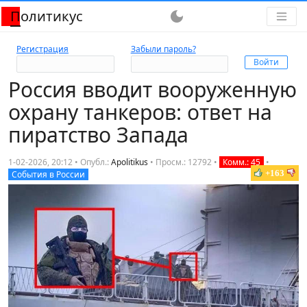
Политикус
dark_mode
Регистрация
Забыли пароль?
Россия вводит вооруженную
охрану танкеров: ответ на
пиратство Запада
1-02-2026, 20:12 • Опубл.:
Apolitikus
•
Просм.: 12792
•
Комм.: 45
•
+163
События в России