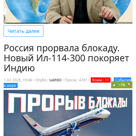
Читать далее
Россия прорвала блокаду.
Новый Ил-114-300 покоряет
Индию
1-02-2026, 19:46 • Опубл.:
sakh60
•
Просм.: 4781
•
Комм.: 11
•
События
+76
в мире