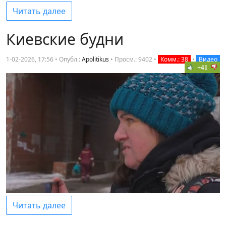
Читать далее
Киевские будни
1-02-2026, 17:56 • Опубл.:
Apolitikus
•
Просм.: 9402
•
Комм.: 38
•
Видео
+41
Читать далее