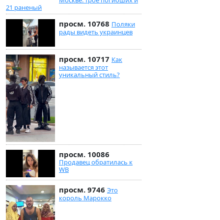
21 раненый
просм. 10768
Поляки
рады видеть украинцев
просм. 10717
Как
называется этот
уникальный стиль?
просм. 10086
Продавец обратилась к
WB
просм. 9746
Это
король Марокко