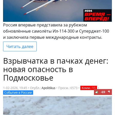
Россия впервые представила за рубежом
обновлённые самолёты Ил-114-300 и Суперджет-100
и заключила первые международные контракты.
Читать далее
Взрывчатка в пачках денег:
новая опасность в
Подмосковье
1-02-2026, 19:45 • Опубл.:
Apolitikus
•
Просм.: 6573
•
Комм.: 11
•
-69
События в России