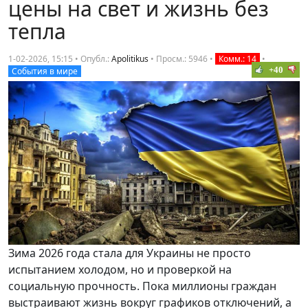
цены на свет и жизнь без
тепла
1-02-2026, 15:15 • Опубл.:
Apolitikus
•
Просм.: 5946
•
Комм.: 14
•
+40
События в мире
Зима 2026 года стала для Украины не просто
испытанием холодом, но и проверкой на
социальную прочность. Пока миллионы граждан
выстраивают жизнь вокруг графиков отключений, а