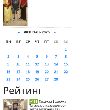
«
ФЕВРАЛЬ 2026
»
ПН
ВТ
СР
ЧТ
ПТ
СБ
ВС
1
2
3
4
5
6
7
8
9
10
11
12
13
14
15
16
17
18
19
20
21
22
23
24
25
26
27
28
Рейтинг
+138
Таксиста Бахрома
Тагаева, отказавшегося
везти ветерана СВО,