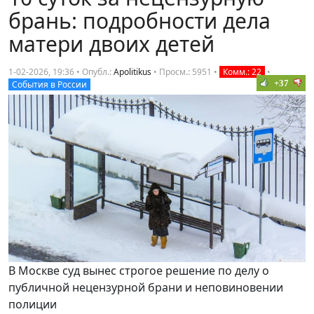
брань: подробности дела
матери двоих детей
1-02-2026, 19:36 • Опубл.:
Apolitikus
•
Просм.: 5951
•
Комм.: 22
•
+37
События в России
В Москве суд вынес строгое решение по делу о
публичной нецензурной брани и неповиновении
полиции