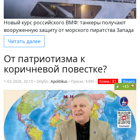
Новый курс российского ВМФ: танкеры получают
вооруженную защиту от морского пиратства Запада
Читать далее
От патриотизма к
коричневой повестке?
1-02-2026, 20:10 • Опубл.:
Apolitikus
•
Просм.: 6395
•
Комм.: 81
•
Видео
+15