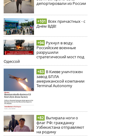
депортировали из России
+101
Всех причастных - с
Днём ВДВ!
+94
Рухнул в воду.
Российские военные
разрушили
стратегический мост под
Одессой
+83
В Киеве уничтожен
завод БПЛА
американской компании
Terminal Autonomy
+82
Вытирала ноги о
флаг РФ: гражданку
Узбекистана отправляют
на родину