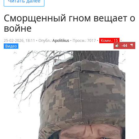
Читать далее
Сморщенный гном вещает о
войне
25-02-2026, 18:11 • Опубл.:
Apolitikus
•
Просм.: 7017
•
Комм.: 15
•
-44
Видео