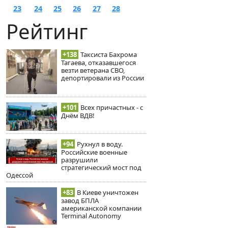
23
24
25
26
27
28
Рейтинг
+138
Таксиста Бахрома
Тагаева, отказавшегося
везти ветерана СВО,
депортировали из России
+101
Всех причастных - с
Днём ВДВ!
+94
Рухнул в воду.
Российские военные
разрушили
стратегический мост под
Одессой
+83
В Киеве уничтожен
завод БПЛА
американской компании
Terminal Autonomy