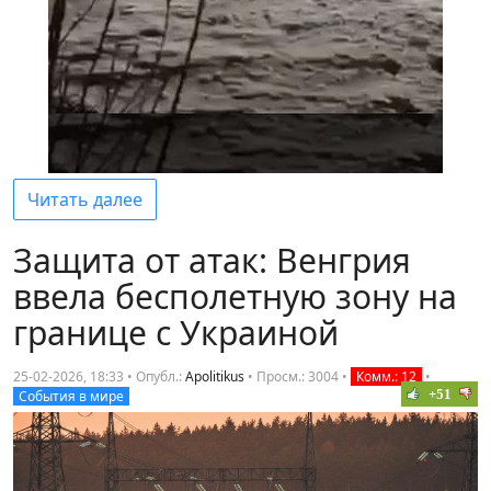
Читать далее
Защита от атак: Венгрия
ввела бесполетную зону на
границе с Украиной
25-02-2026, 18:33 • Опубл.:
Apolitikus
•
Просм.: 3004
•
Комм.: 12
•
+51
События в мире