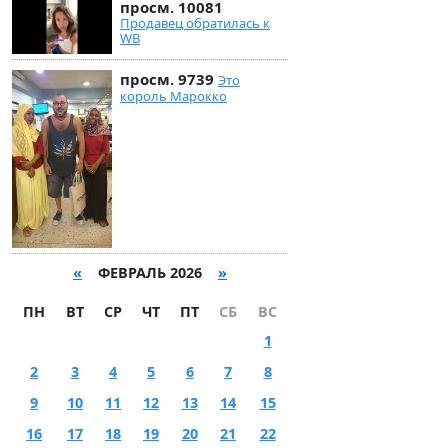
просм. 10081
Продавец обратилась к
WB
просм. 9739
Это
король Марокко
«
ФЕВРАЛЬ 2026
»
ПН
ВТ
СР
ЧТ
ПТ
СБ
ВС
1
2
3
4
5
6
7
8
9
10
11
12
13
14
15
16
17
18
19
20
21
22