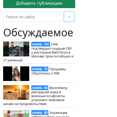
Добавить публикацию
→
Обсуждаемое
комм. 141
НАК
подтвердил подрыв СВУ
у ресторана Balzi Rossi в
Москве: трое погибших и
21 раненый
комм. 72
Продавец
обратилась к WB
комм. 64
Bloomberg:
рекордная жара и
военные конфликты
угрожают мировым
ценам на продовольствие
комм. 60
Украинцев
избили в Польше за то,