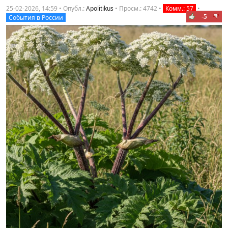
25-02-2026, 14:59 • Опубл.:
Apolitikus
•
Просм.: 4742
•
Комм.: 57
•
-5
События в России