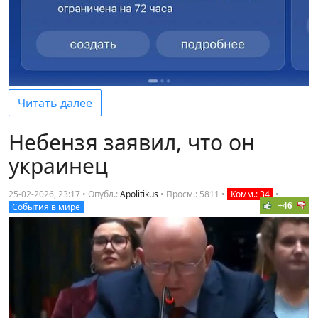
Читать далее
Небензя заявил, что он
украинец
25-02-2026, 23:17 • Опубл.:
Apolitikus
•
Просм.: 5811
•
Комм.: 34
•
+46
События в мире