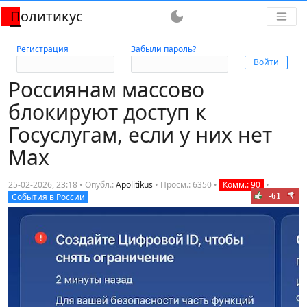
Политикус
dark_mode
Регистрация
Забыли пароль?
Россиянам массово
блокируют доступ к
Госуслугам, если у них нет
Max
25-02-2026, 23:18 • Опубл.:
Apolitikus
•
Просм.: 6350
•
Комм.: 90
•
-61
События в России