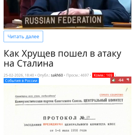
Читать далее
Как Хрущев пошел в атаку
на Сталина
25-02-2026, 18:40 • Опубл.:
sakh60
•
Просм.: 4697
•
Комм.: 169
•
-64
События в России