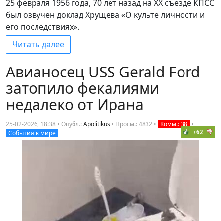
25 февраля 1956 года, 70 лет назад на XX съезде КПСС
был озвучен доклад Хрущева «О культе личности и
его последствиях».
Читать далее
Авианосец USS Gerald Ford
затопило фекалиями
недалеко от Ирана
25-02-2026, 18:38 • Опубл.:
Apolitikus
•
Просм.: 4832
•
Комм.: 38
•
+62
События в мире