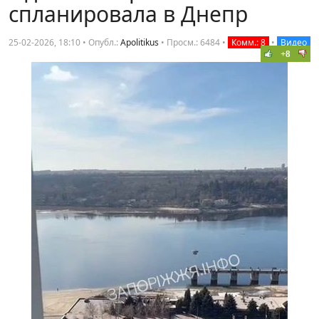
спланировала в Днепр
25-02-2026, 18:10 • Опубл.:
Apolitikus
•
Просм.: 6484
•
Комм.: 8
•
Видео
+8