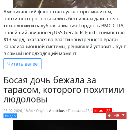
Американский флот столкнулся с противником,
против которого оказались бессильны даже стелс-
технологии и палубная авиация. Гордость ВМС США,
новейший авианосец USS Gerald R. Ford стоимостью
$13 млрд, оказался во власти «внутреннего врага» —
канализационной системы, решившей устроить бунт
в самый неподходящий момент.
Читать далее
Босая дочь бежала за
тарасом, которого похитили
людоловы
25-02-2026, 18:34 • Опубл.:
Apolitikus
•
Просм.: 4428
•
Комм.: 22
•
-46
Видео