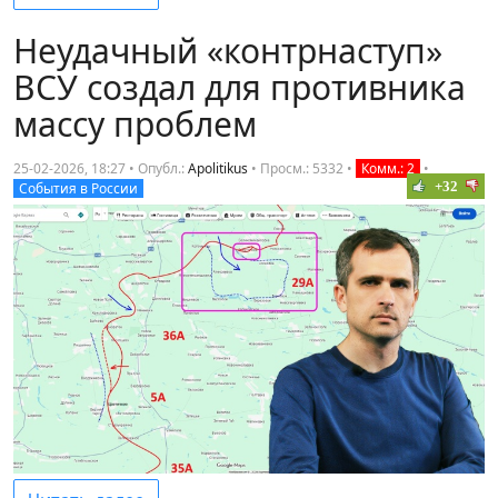
Неудачный «контрнаступ»
ВСУ создал для противника
массу проблем
25-02-2026, 18:27 • Опубл.:
Apolitikus
•
Просм.: 5332
•
Комм.: 2
•
+32
События в России