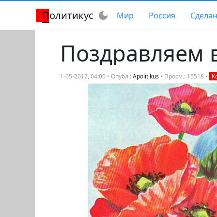
Политикус
dark_mode
Мир
Россия
Сделан
Поздравляем в
1-05-2017, 04:00 • Опубл.:
Apolitikus
• Просм.: 15518 •
К