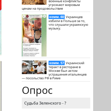
военные конфликты
угрожают мировым
ценам на продовольствие
комм. 60
Украинцев
избили в Польше за то,
что слушали украинскую
музыку.
комм. 57
Украинский
теракт в ресторане в
Москве был актом
устрашения итальянцев
— посольство РФ в Риме
Опрос
Судьба Зеленского - ?