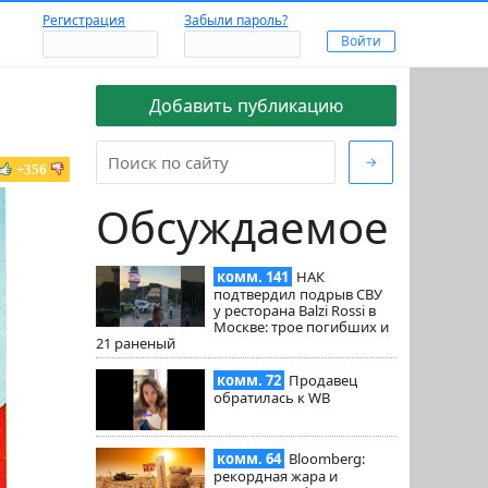
Регистрация
Забыли пароль?
Добавить публикацию
→
+356
Обсуждаемое
комм. 141
НАК
подтвердил подрыв СВУ
у ресторана Balzi Rossi в
Москве: трое погибших и
21 раненый
комм. 72
Продавец
обратилась к WB
комм. 64
Bloomberg:
рекордная жара и