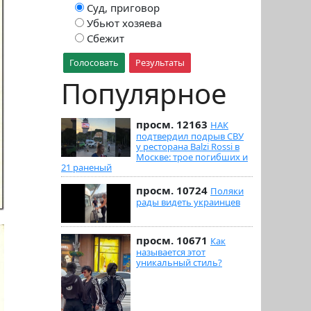
Суд, приговор
Убьют хозяева
Сбежит
Голосовать
Результаты
Популярное
просм. 12163
НАК
подтвердил подрыв СВУ
у ресторана Balzi Rossi в
Москве: трое погибших и
21 раненый
просм. 10724
Поляки
рады видеть украинцев
просм. 10671
Как
называется этот
уникальный стиль?