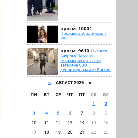
просм. 10001
Продавец обратилась к
WB
просм. 9610
Таксиста
Бахрома Тагаева,
отказавшегося везти
ветерана СВО,
депортировали из России
«
АВГУСТ 2026 »
ПН
ВТ
СР
ЧТ
ПТ
СБ
ВС
1
2
3
4
5
6
7
8
9
10
11
12
13
14
15
16
17
18
19
20
21
22
23