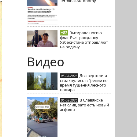
Terminal Autonomy
+82
Вытирала ноги о
флаг РФ: гражданку
Узбекистана отправляют
на родину
Видео
Два вертолета
05-08-2026
столкнулись в Греции во
время тушения лесного
пожара
В Славянске
05-08-2026
нет слив, зато есть новый
асфальт