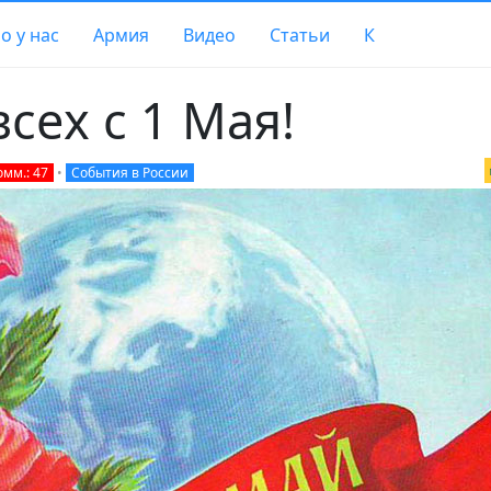
о у нас
Армия
Видео
Статьи
К
сех с 1 Мая!
омм.: 47
•
События в России