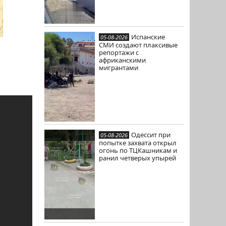
Испанские
05-08-2026
СМИ создают плаксивые
репортажи с
африканскими
мигрантами
Одессит при
05-08-2026
попытке захвата открыл
огонь по ТЦКашникам и
ранил четверых упырей