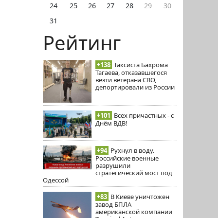
24
25
26
27
28
29
30
31
Рейтинг
+138
Таксиста Бахрома
Тагаева, отказавшегося
везти ветерана СВО,
депортировали из России
+101
Всех причастных - с
Днём ВДВ!
+94
Рухнул в воду.
Российские военные
разрушили
стратегический мост под
Одессой
+83
В Киеве уничтожен
завод БПЛА
американской компании