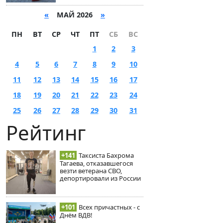
«
МАЙ 2026
»
ПН
ВТ
СР
ЧТ
ПТ
СБ
ВС
1
2
3
4
5
6
7
8
9
10
11
12
13
14
15
16
17
18
19
20
21
22
23
24
25
26
27
28
29
30
31
Рейтинг
+141
Таксиста Бахрома
Тагаева, отказавшегося
везти ветерана СВО,
депортировали из России
+101
Всех причастных - с
Днём ВДВ!