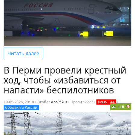
Читать далее
В Перми провели крестный
ход, чтобы «избавиться от
напасти» беспилотников
19-05-2026, 20:10 • Опубл.:
Apolitikus
•
Просм.: 2227
•
Комм.: 44
•
+10
События в России