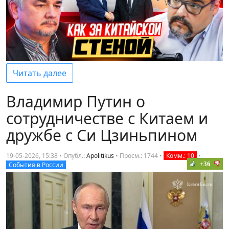
Читать далее
Владимир Путин о
сотрудничестве с Китаем и
дружбе с Си Цзиньпином
19-05-2026, 15:38 • Опубл.:
Apolitikus
•
Просм.: 1744
•
Комм.: 10
•
+36
События в России