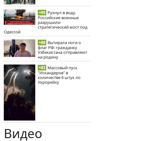
+95
Рухнул в воду.
Российские военные
разрушили
стратегический мост под
Одессой
+88
Вытирала ноги о
флаг РФ: гражданку
Узбекистана отправляют
на родину
+83
Массовый пуск
"Искандеров" в
количестве 6 штук по
Укрорейху
Видео