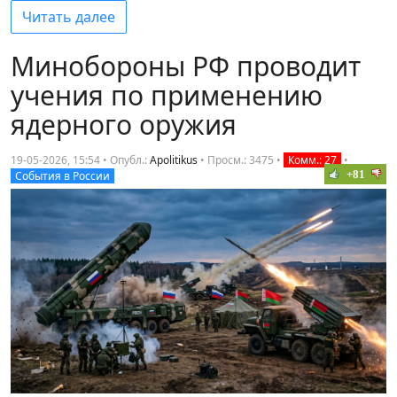
Читать далее
Минобороны РФ проводит
учения по применению
ядерного оружия
19-05-2026, 15:54 • Опубл.:
Apolitikus
•
Просм.: 3475
•
Комм.: 27
•
+81
События в России