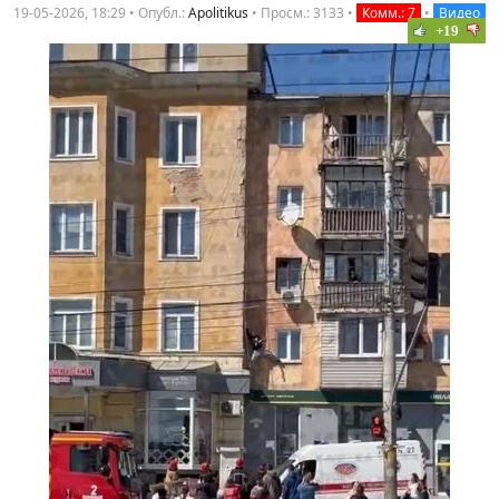
19-05-2026, 18:29 • Опубл.:
Apolitikus
•
Просм.: 3133
•
Комм.: 7
•
Видео
+19