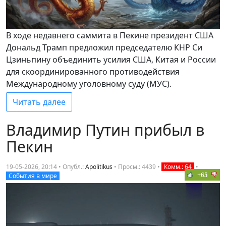
В ходе недавнего саммита в Пекине президент США
Дональд Трамп предложил председателю КНР Си
Цзиньпину объединить усилия США, Китая и России
для скоординированного противодействия
Международному уголовному суду (МУС).
Читать далее
Владимир Путин прибыл в
Пекин
19-05-2026, 20:14 • Опубл.:
Apolitikus
•
Просм.: 4439
•
Комм.: 64
•
+65
События в мире