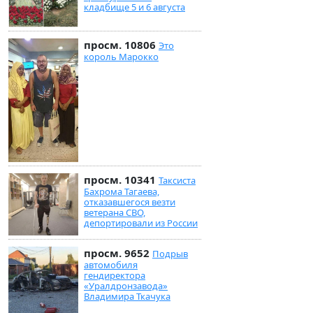
кладбище 5 и 6 августа
просм. 10806
Это
король Марокко
просм. 10341
Таксиста
Бахрома Тагаева,
отказавшегося везти
ветерана СВО,
депортировали из России
просм. 9652
Подрыв
автомобиля
гендиректора
«Уралдронзавода»
Владимира Ткачука