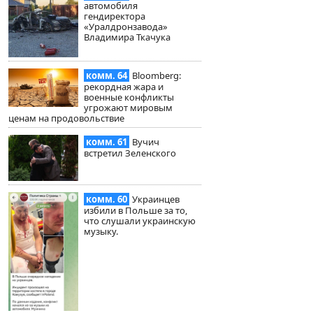
автомобиля
гендиректора
«Уралдронзавода»
Владимира Ткачука
комм. 64
Bloomberg:
рекордная жара и
военные конфликты
угрожают мировым
ценам на продовольствие
комм. 61
Вучич
встретил Зеленского
комм. 60
Украинцев
избили в Польше за то,
что слушали украинскую
музыку.