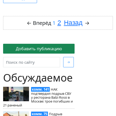
2
Назад
←
Вперёд
1
→
Добавить публикацию
→
Обсуждаемое
комм. 141
НАК
подтвердил подрыв СВУ
у ресторана Balzi Rossi в
Москве: трое погибших и
21 раненый
комм. 75
Подрыв