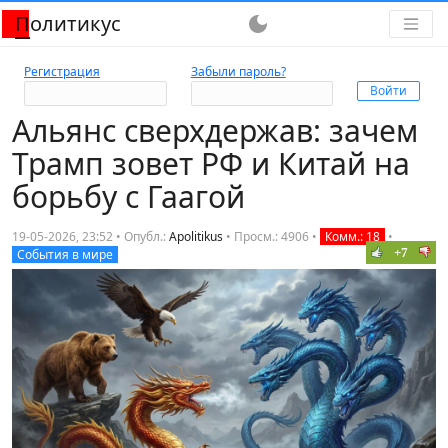
Политикус
dark_mode
Регистрация
Забыли пароль?
Альянс сверхдержав: зачем
Трамп зовет РФ и Китай на
борьбу с Гаагой
19-05-2026, 23:52 • Опубл.:
Apolitikus
•
Просм.: 4906
•
Комм.: 18
•
+7
События в мире