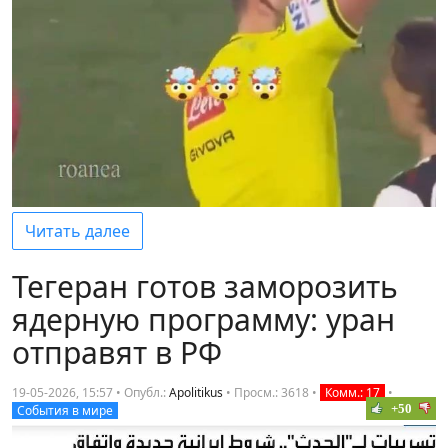
Читать далее
Тегеран готов заморозить
ядерную программу: уран
отправят в РФ
19-05-2026, 15:57 • Опубл.:
Apolitikus
•
Просм.: 3618
•
Комм.: 17
•
+50
События в мире