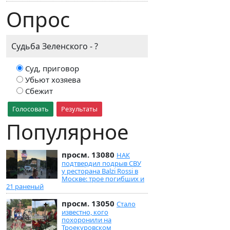
Опрос
Судьба Зеленского - ?
Суд, приговор
Убьют хозяева
Сбежит
Голосовать
Результаты
Популярное
просм. 13080
НАК
подтвердил подрыв СВУ
у ресторана Balzi Rossi в
Москве: трое погибших и
21 раненый
просм. 13050
Стало
известно, кого
похоронили на
Троекуровском