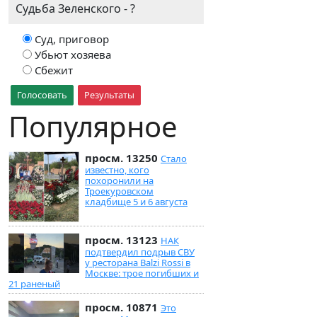
Судьба Зеленского - ?
Суд, приговор
Убьют хозяева
Сбежит
Голосовать
Результаты
Популярное
просм. 13250
Стало
известно, кого
похоронили на
Троекуровском
кладбище 5 и 6 августа
просм. 13123
НАК
подтвердил подрыв СВУ
у ресторана Balzi Rossi в
Москве: трое погибших и
21 раненый
просм. 10871
Это