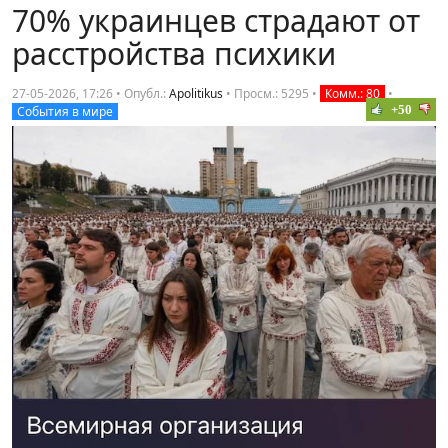
70% украинцев страдают от
расстройства психики
27-05-2026, 17:26 • Опубл.:
Apolitikus
•
Просм.: 5295
•
Комм.: 80
•
+50
События в мире