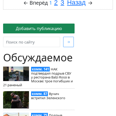
2
3
Назад
←
Вперёд
1
→
Добавить публикацию
→
Обсуждаемое
комм. 141
НАК
подтвердил подрыв СВУ
у ресторана Balzi Rossi в
Москве: трое погибших и
21 раненый
комм. 87
Вучич
встретил Зеленского
комм. 75
Подрыв