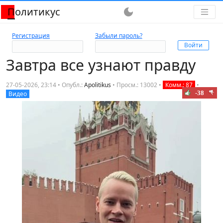
Политикус
dark_mode
Регистрация
Забыли пароль?
Завтра все узнают правду
27-05-2026, 23:14 • Опубл.:
Apolitikus
•
Просм.: 13002
•
Комм.: 87
•
-38
Видео