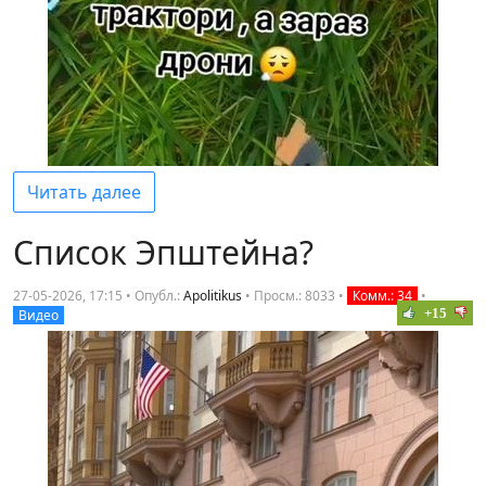
Читать далее
Список Эпштейна?
27-05-2026, 17:15 • Опубл.:
Apolitikus
•
Просм.: 8033
•
Комм.: 34
•
+15
Видео