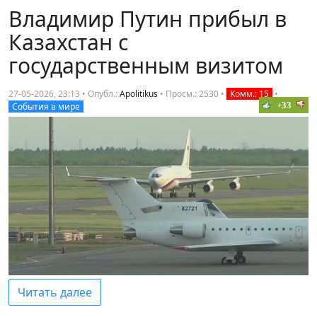
Владимир Путин прибыл в
Казахстан с
государственным визитом
27-05-2026, 23:13 • Опубл.:
Apolitikus
•
Просм.: 2530
•
Комм.: 15
•
+33
События в мире
Читать далее