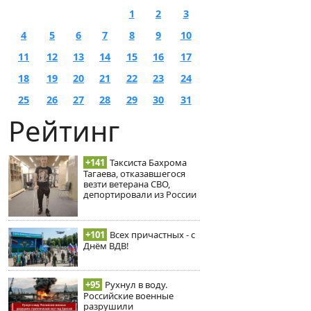
1
2
3
4
5
6
7
8
9
10
11
12
13
14
15
16
17
18
19
20
21
22
23
24
25
26
27
28
29
30
31
Рейтинг
+141
Таксиста Бахрома
Тагаева, отказавшегося
везти ветерана СВО,
депортировали из России
+101
Всех причастных - с
Днём ВДВ!
+95
Рухнул в воду.
Российские военные
разрушили