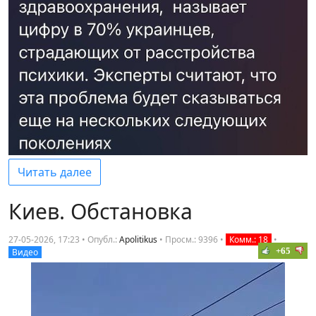
Читать далее
Киев. Обстановка
27-05-2026, 17:23 • Опубл.:
Apolitikus
•
Просм.: 9396
•
Комм.: 18
•
+65
Видео