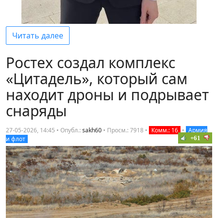
Читать далее
Ростех создал комплекс
«Цитадель», который сам
находит дроны и подрывает
снаряды
27-05-2026, 14:45 • Опубл.:
sakh60
•
Просм.: 7918
•
Комм.: 16
•
Армия
+61
и флот