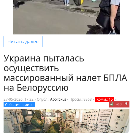
Читать далее
Украина пыталась
осуществить
массированный налет БПЛА
на Белоруссию
27-05-2026, 17:22 • Опубл.:
Apolitikus
•
Просм.: 8868
•
Комм.: 15
•
-63
События в мире