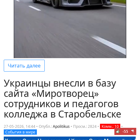
Читать далее
Украинцы внесли в базу
сайта «Миротворец»
сотрудников и педагогов
колледжа в Старобельске
27-05-2026, 14:44 • Опубл.:
Apolitikus
•
Просм.: 2824
•
Комм.: 10
•
-55
События в мире