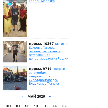
король Марокко
просм. 10367
Таксиста
Бахрома Тагаева,
отказавшегося везти
ветерана СВО,
депортировали из России
просм. 9719
Подрыв
автомобиля
гендиректора
«Уралдронзавода»
Владимира Ткачука
«
МАЙ 2026
»
ПН
ВТ
СР
ЧТ
ПТ
СБ
ВС