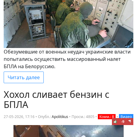
Обезумевшие от военных неудач украинские власти
попытались осуществить массированный налет
БПЛА на Белоруссию.
Читать далее
Хохол сливает бензин с
БПЛА
27-05-2026, 17:16 • Опубл.:
Apolitikus
•
Просм.: 4805
•
Комм.: 8
•
Видео
-9