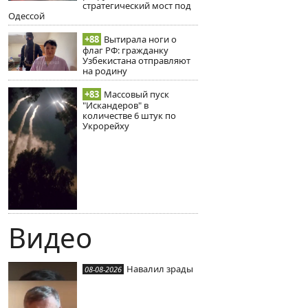
стратегический мост под
Одессой
+88
Вытирала ноги о
флаг РФ: гражданку
Узбекистана отправляют
на родину
+83
Массовый пуск
"Искандеров" в
количестве 6 штук по
Укрорейху
Видео
Навалил зрады
08-08-2026