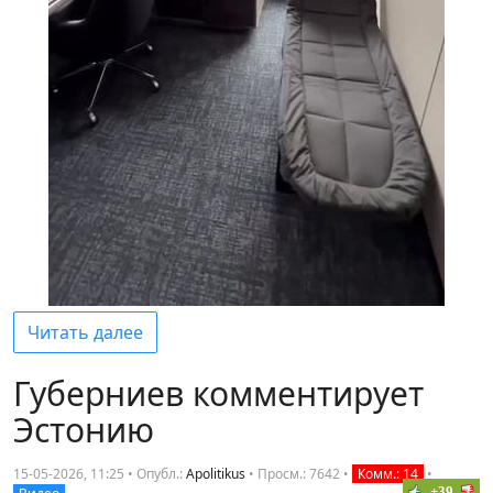
Читать далее
Губерниев комментирует
Эстонию
15-05-2026, 11:25 • Опубл.:
Apolitikus
•
Просм.: 7642
•
Комм.: 14
•
+39