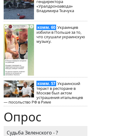
гендиректора
«Уралдронзавода»
Владимира Ткачука
комм. 60
Украинцев
избили в Польше за то,
что слушали украинскую
музыку.
комм. 57
Украинский
теракт в ресторане в
Москве был актом
устрашения итальянцев
— посольство РФ в Риме
Опрос
Судьба Зеленского - ?