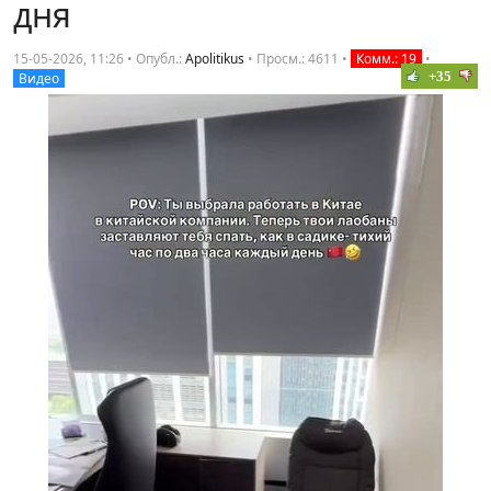
дня
15-05-2026, 11:26 • Опубл.:
Apolitikus
•
Просм.: 4611
•
Комм.: 19
•
+35
Видео