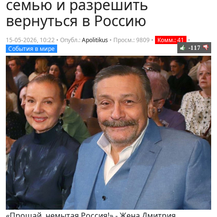
семью и разрешить
вернуться в Россию
15-05-2026, 10:22 • Опубл.:
Apolitikus
•
Просм.: 9809
•
Комм.: 41
•
-117
События в мире
«Прощай, немытая Россия!» - Жена Дмитрия