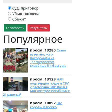
Суд, приговор
Убьют хозяева
Сбежит
Голосовать
Результаты
Популярное
просм. 13280
Стало
известно, кого
похоронили на
Троекуровском
кладбище 5 и 6 августа
просм. 13129
НАК
подтвердил подрыв СВУ
у ресторана Balzi Rossi в
Москве: трое погибших и
21 раненый
просм. 10892
Это
король Марокко