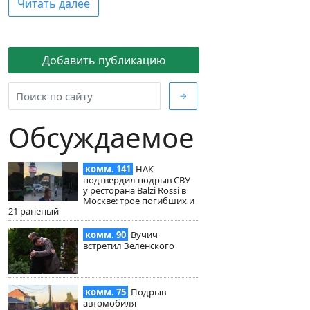
Читать далее
Добавить публикацию
→
Обсуждаемое
комм. 141
НАК
подтвердил подрыв СВУ
у ресторана Balzi Rossi в
Москве: трое погибших и
21 раненый
комм. 90
Вучич
встретил Зеленского
комм. 75
Подрыв
автомобиля