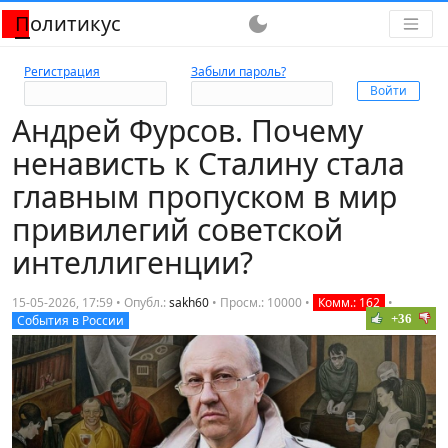
Политикус
dark_mode
Регистрация
Забыли пароль?
Андрей Фурсов. Почему
ненависть к Сталину стала
главным пропуском в мир
привилегий советской
интеллигенции?
15-05-2026, 17:59 • Опубл.:
sakh60
•
Просм.: 10000
•
Комм.: 162
•
+36
События в России