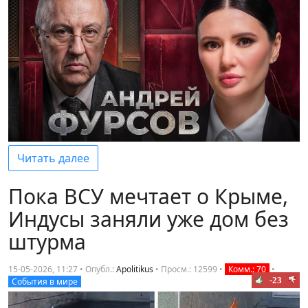
Читать далее
Пока ВСУ мечтает о Крыме,
Индусы заняли уже дом без
штурма
15-05-2026, 11:27 • Опубл.:
Apolitikus
•
Просм.: 12599
•
Комм.: 70
•
-23
События в мире