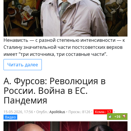
Ненависть — с разной степенью интенсивности — к
Сталину значительной части постсоветских верхов
имеет “три источника, три составные части”.
Читать далее
А. Фурсов: Революция в
России. Война в ЕС.
Пандемия
15-05-2026, 17:56 • Опубл.:
Apolitikus
•
Просм.: 8126
•
Комм.: 17
•
+16
Видео