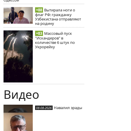
Одессой
+88
Вытирала ноги о
флаг РФ: гражданку
Узбекистана отправляют
на родину
+83
Массовый пуск
"Искандеров" в
количестве 6 штук по
Укрорейху
Видео
Навалил зрады
08-08-2026