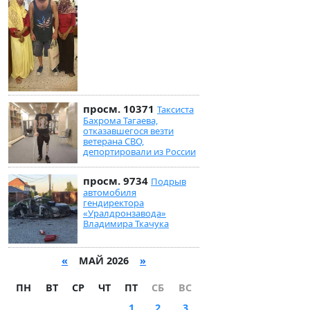
просм. 10371
Таксиста
Бахрома Тагаева,
отказавшегося везти
ветерана СВО,
депортировали из России
просм. 9734
Подрыв
автомобиля
гендиректора
«Уралдронзавода»
Владимира Ткачука
«
МАЙ 2026
»
ПН
ВТ
СР
ЧТ
ПТ
СБ
ВС
1
2
3