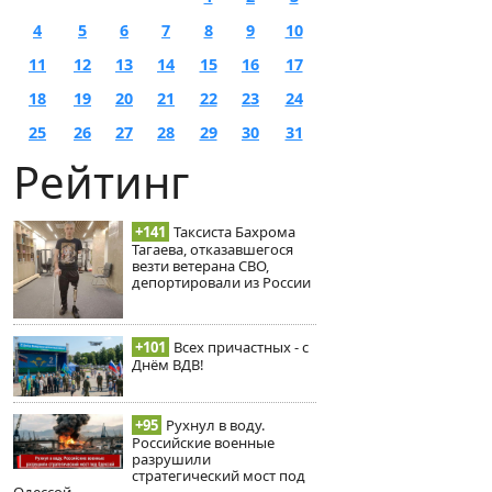
4
5
6
7
8
9
10
11
12
13
14
15
16
17
18
19
20
21
22
23
24
25
26
27
28
29
30
31
Рейтинг
+141
Таксиста Бахрома
Тагаева, отказавшегося
везти ветерана СВО,
депортировали из России
+101
Всех причастных - с
Днём ВДВ!
+95
Рухнул в воду.
Российские военные
разрушили
стратегический мост под