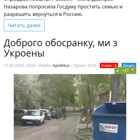
Назарова попросила Госдуму простить семью и
разрешить вернуться в Россию.
Читать далее
Доброго обосранку, ми з
Укроены
15-05-2026, 10:03 • Опубл.:
Apolitikus
•
Просм.: 5276
•
Комм.: 9
•
Видео
+17