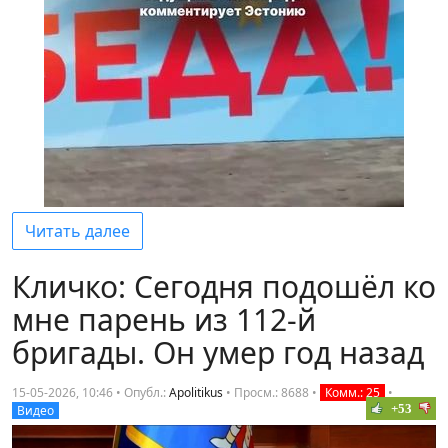
Читать далее
Кличко: Сегодня подошёл ко
мне парень из 112-й
бригады. Он умер год назад
15-05-2026, 10:46 • Опубл.:
Apolitikus
•
Просм.: 8688
•
Комм.: 25
•
+53
Видео