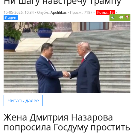
Ни шагу навстречу Трампу
15-05-2026, 10:34 • Опубл.:
Apolitikus
•
Просм.: 7187
•
Комм.: 19
•
+40
Видео
Читать далее
Жена Дмитрия Назарова
попросила Госдуму простить