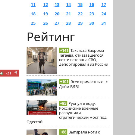
11
12
13
14
15
16
17
18
19
20
21
22
23
24
25
26
27
28
29
30
31
Рейтинг
+141
Таксиста Бахрома
Тагаева, отказавшегося
везти ветерана СВО,
депортировали из России
-21
+101
Всех причастных - с
Днём ВДВ!
+95
Рухнул в воду.
Российские военные
разрушили
стратегический мост под
Одессой
+88
Вытирала ноги о