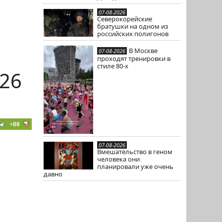
07-08-2026
Северокорейские
братушки на одном из
российских полигонов
В Москве
07-08-2026
проходят тренировки в
стиле 80-х
26
+80
07-08-2026
Вмешательство в геном
человека они
планировали уже очень
давно