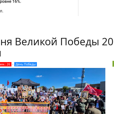
ня Великой Победы 20
и
мм.: 26
•
День Победы