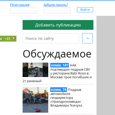
Регистрация
Забыли пароль?
Добавить публикацию
→
+23
Обсуждаемое
комм. 141
НАК
подтвердил подрыв СВУ
у ресторана Balzi Rossi в
Москве: трое погибших и
21 раненый
комм. 74
Подрыв
автомобиля
гендиректора
«Уралдронзавода»
Владимира Ткачука