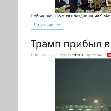
Небольшая заметка празднования 9 Мая 
Читать далее
Трамп прибыл в
13-05-2026, 17:11 • Опубл.:
Apolitikus
•
Просм.: 4673
•
К