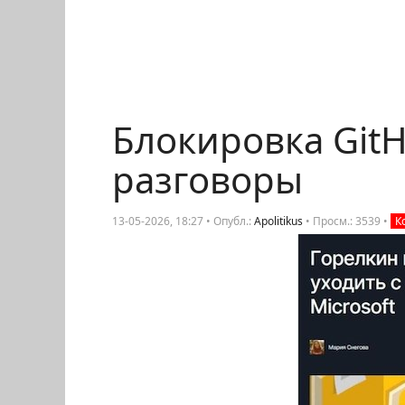
Блокировка GitH
разговоры
13-05-2026, 18:27 • Опубл.:
Apolitikus
•
Просм.: 3539
•
К