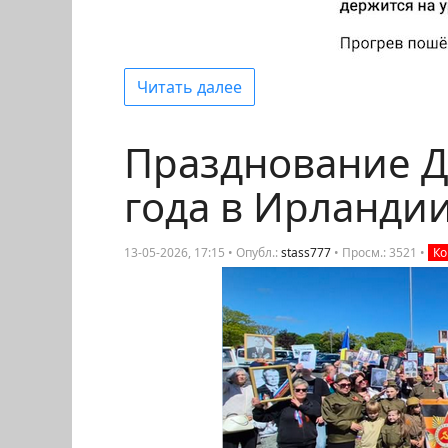
Читать далее
Празднование Д
года в Ирланди
13-05-2026, 17:15 • Опубл.:
stass777
•
Просм.: 3521
•
Ко