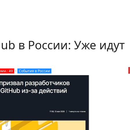
ub в России: Уже идут
омм.: 49
•
События в России