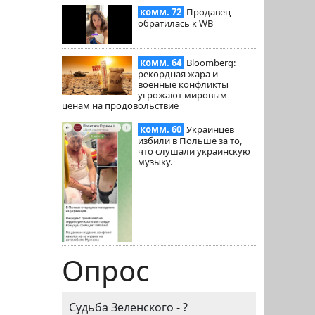
комм. 72
Продавец
обратилась к WB
комм. 64
Bloomberg:
рекордная жара и
военные конфликты
угрожают мировым
ценам на продовольствие
комм. 60
Украинцев
избили в Польше за то,
что слушали украинскую
музыку.
Опрос
Судьба Зеленского - ?