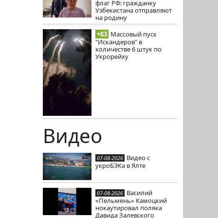
флаг РФ: гражданку
Узбекистана отправляют
на родину
+83
Массовый пуск
"Искандеров" в
количестве 6 штук по
Укрорейху
Видео
Видео с
07-08-2026
укроБЭКа в Ялте
Василий
07-08-2026
«Пельмень» Камоцкий
нокаутировал поляка
Давида Залевского