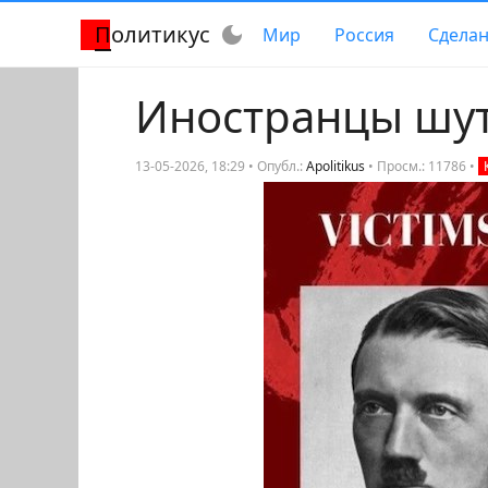
Политикус
dark_mode
Мир
Россия
Сделан
Иностранцы шу
13-05-2026, 18:29 • Опубл.:
Apolitikus
•
Просм.: 11786
•