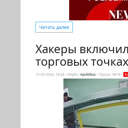
Читать далее
Хакеры включил
торговых точках
13-05-2026, 18:28 • Опубл.:
Apolitikus
•
Просм.: 9818
•
К