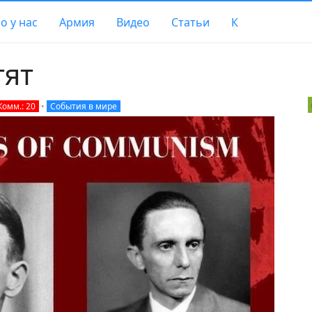
о у нас
Армия
Видео
Статьи
К
тят
Комм.: 20
•
События в мире