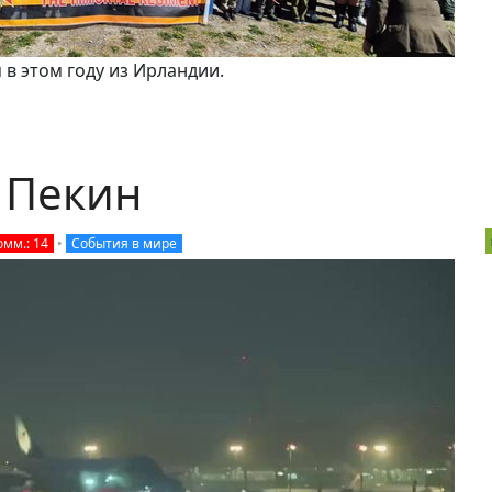
в этом году из Ирландии.
 Пекин
омм.: 14
•
События в мире