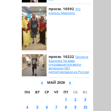
просм. 10592
Это
король Марокко
просм. 10222
Таксиста
Бахрома Тагаева,
отказавшегося везти
ветерана СВО,
депортировали из России
«
МАЙ 2026
»
ПН
ВТ
СР
ЧТ
ПТ
СБ
ВС
1
2
3
4
5
6
7
8
9
10