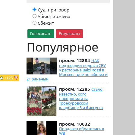
Суд, приговор
Убьют хозяева
Сбежит
Голосовать
Результаты
Популярное
просм. 12884
НАК
подтвердил подрыв СВУ
у ресторана Balzi Rossi в
Москве: трое погибших и
+125
21 раненый
просм. 12285
Стало
известно, кого
похоронили на
Троекуровском
кладбище 5 и 6 августа
просм. 10632
Продавец обратилась к
WB