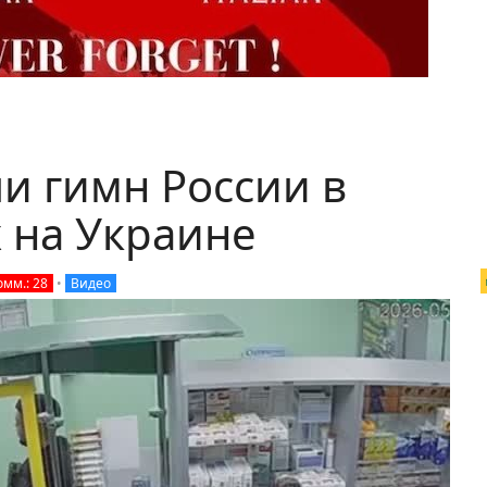
и гимн России в
 на Украине
омм.: 28
•
Видео